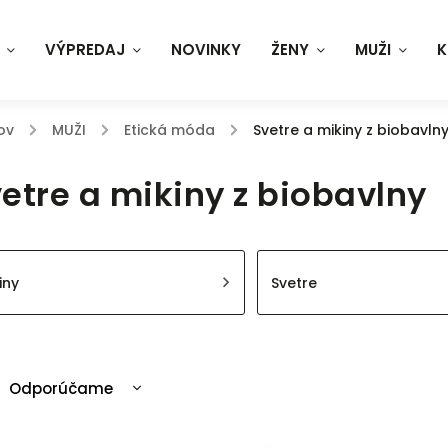
VÝPREDAJ
NOVINKY
ŽENY
MUŽI
K
ov
/
MUŽI
/
Etická móda
/
Svetre a mikiny z biobavln
etre a mikiny z biobavlny
iny
Svetre
Odporúčame
Najlacnejšie