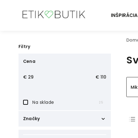
INŠPIRÁCIA
Dom
Filtry
Sv
Cena
€
29
€
110
Mik
Na sklade
25
Značky
ArmedAngels
1
Earth Positive
27