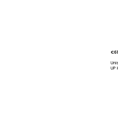
€61
Uni
UP 