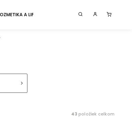
OZMETIKA A LIFESTYLE
KONTAKT
BLOG
Značk
y
43
položiek celkom