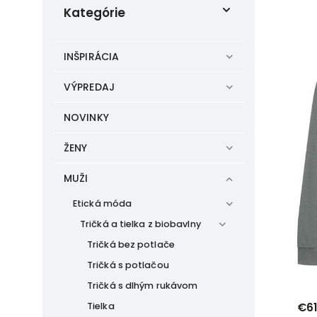
Kategórie
EtikButik Basics
4
MELAWEAR
11
INŠPIRÁCIA
VÝPREDAJ
NOVINKY
ŽENY
MUŽI
Etická móda
Tričká a tielka z biobavlny
Tričká bez potlače
Tričká s potlačou
Tričká s dlhým rukávom
€61
Tielka