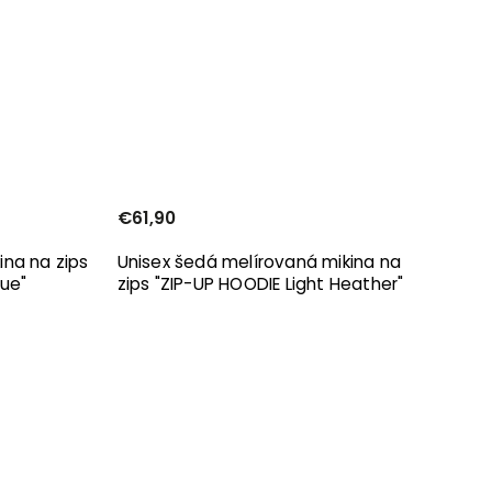
€61,90
na na zips
Unisex šedá melírovaná mikina na
lue"
zips "ZIP-UP HOODIE Light Heather"