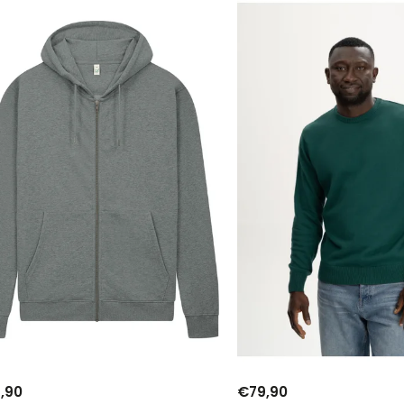
Najdrahšie
Najpredávanejšie
Abecedne
,90
€79,90