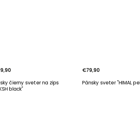
9,90
€79,90
sky čierny sveter na zips
Pánsky sveter "HIMAL pe
KSH black"