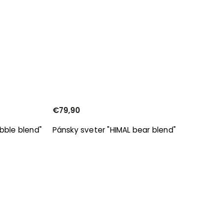
€79,90
bble blend"
Pánsky sveter "HIMAL bear blend"