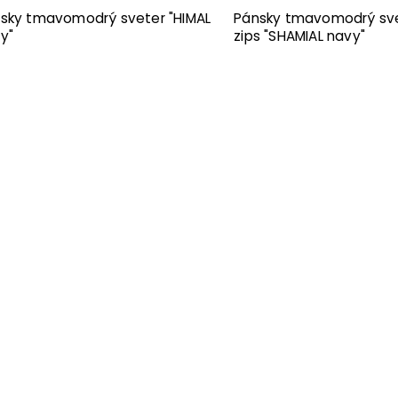
sky tmavomodrý sveter "HIMAL
Pánsky tmavomodrý sve
y"
zips "SHAMIAL navy"