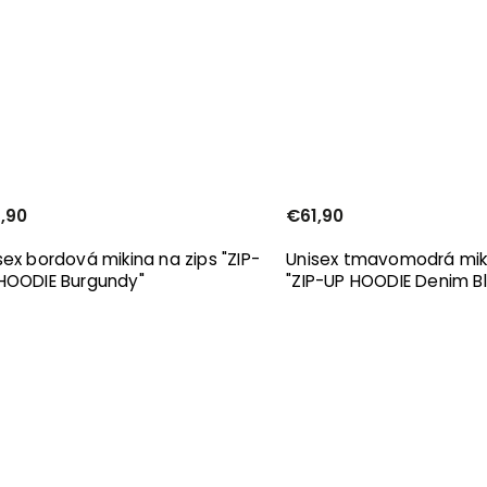
,90
€61,90
sex bordová mikina na zips "ZIP-
Unisex tmavomodrá miki
HOODIE Burgundy"
"ZIP-UP HOODIE Denim B