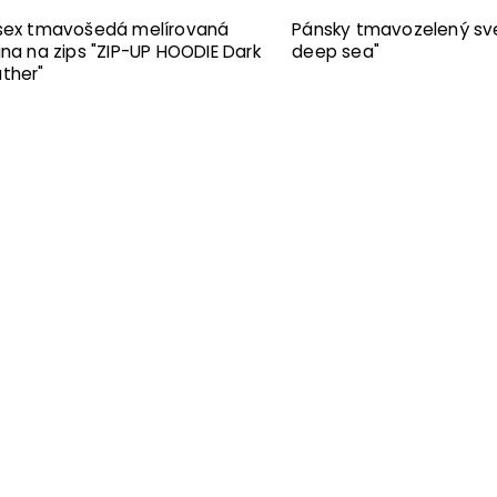
sex tmavošedá melírovaná
Pánsky tmavozelený sve
ina na zips "ZIP-UP HOODIE Dark
deep sea"
ther"