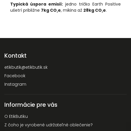
Typická úspora emisií:
jedno tričko Earth Positive
ušetrí približne
7kg CO₂e
, mikina až
28kg CO₂e
.
Kontakt
etikbutik
@
etikbutik.sk
Facebook
Instagram
Informácie pre vás
O EtikButiku
Z čoho je vyrobené udržateľné oblečenie?