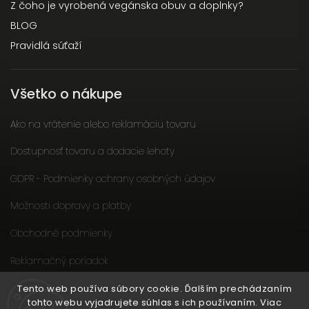
Z čoho je vyrobená vegánska obuv a doplnky?
BLOG
Pravidlá súťaží
Všetko o nákupe
Ako na vrátenie alebo reklamáciu tovaru
Dostupnosť tovaru a dodacie lehoty
GDPR - Podmienky ochrany osobných údajov
Možnosti dopravy a platby
Obchodné podmienky
Reklamačný poriadok
Slow fashion podporuje ženy
Tento web používa súbory cookie. Ďalším prechádzaním
tohto webu vyjadrujete súhlas s ich používaním. Viac