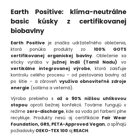
Earth Positive: klíma-neutrálne
basic kúsky z certifikovanej
biobavlny
Earth Positive
je značka udržateľného oblečenia,
ktorá ponúka produkty zo
100% GOTS
certifikovanej organickej bavlny
. Oblečenie sa
eticky vyrába v
južnej Indii (Tamil Nadu)
vo
vertikálne integrovanej výrobe
, ktorá zaisťuje
kontrolu celého procesu – od pestovania bavlny až
po šitie – a zároveň
využíva obnoviteľné zdroje
energie
(solárna a veterná).
Výroba prebieha s
až o 90% nižšou uhlíkovou
stopou
oproti bežnej konfekcii. Továrne fungujú v
režime
zero-discharge
, kde sa voda pri farbení plne
recykluje. Produkty nesú aj certifikácie
Fair Wear
Foundation, GRS, PETA-Approved Vegan
, a spĺňajú
požiadavky
OEKO-TEX 100
aj
REACH
.