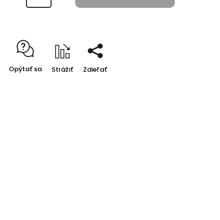
Opýtať sa
Strážiť
Zdieľať