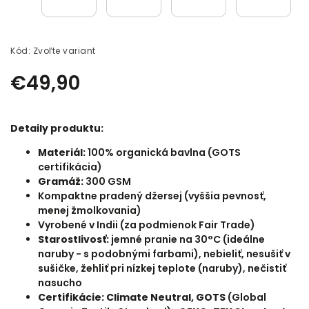
Kód:
Zvoľte variant
€49,90
Detaily produktu:
Materiál:
100
% organická bavlna (GOTS
certifikácia)
Gramáž:
300 GSM
Kompaktne pradený džersej (vyššia pevnosť,
menej žmolkovania)
Vyrobené v Indii (za podmienok Fair Trade)
Starostlivosť:
jemné pranie na 30°C (ideálne
naruby - s podobnými farbami), nebieliť, nesušiť v
sušičke, žehliť pri nízkej teplote (naruby), nečistiť
nasucho
Certifikácie: Climate Neutral, GOTS
(
Global