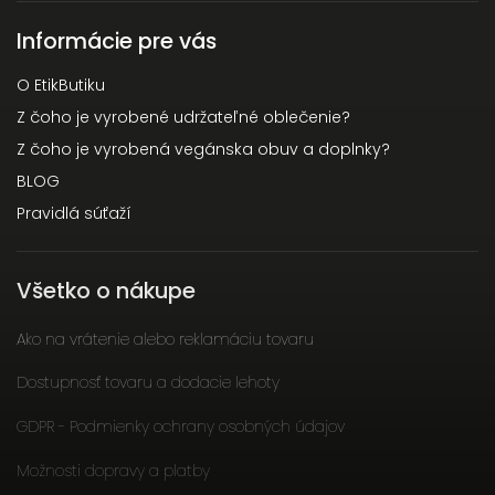
Informácie pre vás
O EtikButiku
Z čoho je vyrobené udržateľné oblečenie?
Z čoho je vyrobená vegánska obuv a doplnky?
BLOG
Pravidlá súťaží
Všetko o nákupe
Ako na vrátenie alebo reklamáciu tovaru
Dostupnosť tovaru a dodacie lehoty
GDPR - Podmienky ochrany osobných údajov
Možnosti dopravy a platby