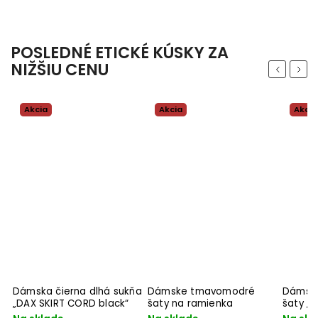
POSLEDNÉ ETICKÉ KÚSKY ZA
NIŽŠIU CENU
Previous
Next
Akcia
Akcia
Akcia
Dámska čierna dlhá sukňa
Dámske tmavomodré
Dámske
„DAX SKIRT CORD black“
šaty na ramienka
šaty „E
"SADHANA dark blue"
undyed