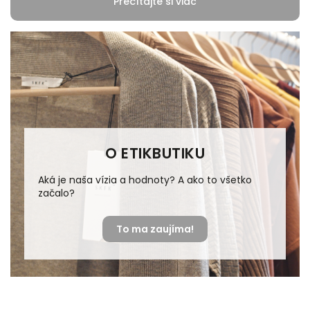
Prečítajte si viac
O ETIKBUTIKU
Aká je naša vízia a hodnoty? A ako to všetko
začalo?
To ma zaujíma!