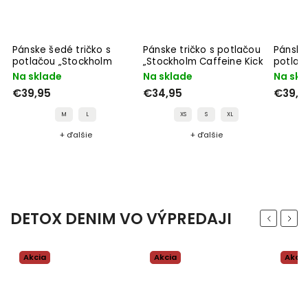
Pánske šedé tričko s
Pánske tričko s potlačou
Pánske 
potlačou „Stockholm
„Stockholm Caffeine Kick
potlač
“
Doing My Best Charcoal“
White“
Me Som
Na sklade
Na sklade
Na skl
€39,95
€34,95
€39,9
M
L
XS
S
XL
+ ďalšie
+ ďalšie
DETOX DENIM VO VÝPREDAJI
Previous
Next
Akcia
Akcia
Akcia