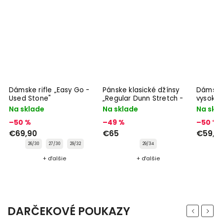
Dámske rifle „Easy Go -
Pánske klasické džínsy
Dámske
"
Used Stone"
„Regular Dunn Stretch -
vysoký
Pure Blue"
Mimi - 
Na sklade
Na sklade
Na skl
–50 %
–49 %
–50 %
€69,90
€65
€59,9
26/30
27/30
29/32
29/34
+ ďalšie
+ ďalšie
DARČEKOVÉ POUKAZY
Previous
Next