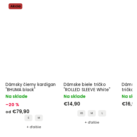
Akcia
ne
Dámsky čierny kardigan
Dámske biele tričko
Dámske
"BHUMA black"
"ROLLED SLEEVE White"
tričko
Black"
Na sklade
Na sklade
Na skl
€14,90
€16,9
–20 %
€79,90
od
XS
M
L
S
M
+ ďalšie
+ ďalšie