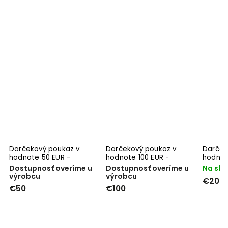
Darčekový poukaz v
Darčekový poukaz v
Darček
hodnote 50 EUR -
hodnote 100 EUR -
hodnot
elektronický
elektronický
Dostupnosť overíme u
Dostupnosť overíme u
Na skl
výrobcu
výrobcu
€20
€50
€100