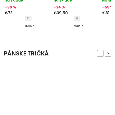
Na sklade
Na sklade
Na skl
–30 %
–34 %
–55 %
€73
€39,50
€61,9
XL
XL
+ ďalšie
+ ďalšie
PÁNSKE TRIČKÁ
Previous
Next