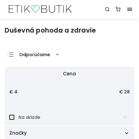
Duševná pohoda a zdravie
Odporúčame
Najlacnejšie
Cena
Najdrahšie
Najpredávanejšie
€
4
€
28
Abecedne
Na sklade
21
Značky