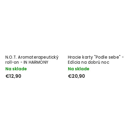
N.O.T. Aromaterapeutický
Hracie karty "Podle sebe" -
roll-on - IN HARMONY
Edícia na dobrú noc
Na sklade
Na sklade
€12,90
€20,90