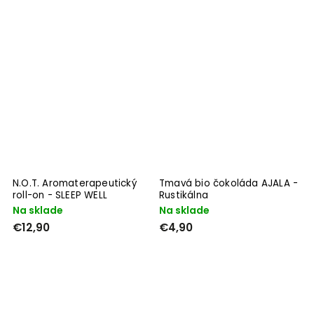
N.O.T. Aromaterapeutický
Tmavá bio čokoláda AJALA -
roll-on - SLEEP WELL
Rustikálna
Na sklade
Na sklade
€12,90
€4,90