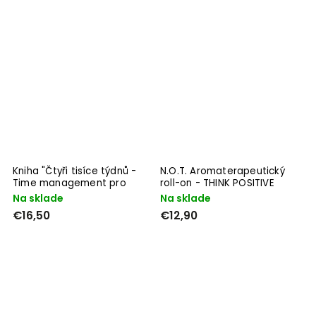
Kniha "Čtyři tisíce týdnů -
N.O.T. Aromaterapeutický
Time management pro
roll-on - THINK POSITIVE
smrtelníky" - Oliver
Na sklade
Na sklade
Burkeman
€16,50
€12,90