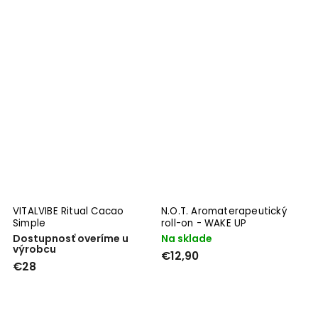
VITALVIBE Ritual Cacao
N.O.T. Aromaterapeutický
Simple
roll-on - WAKE UP
Dostupnosť overíme u
Na sklade
výrobcu
€12,90
€28