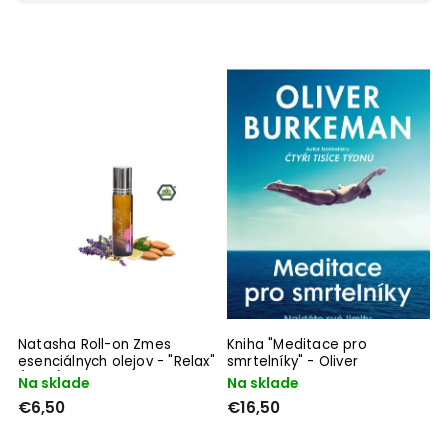
AJALA
1
Jan Melvil Publishing
4
Natasha
1
Podle sebe
5
The Nature of Things
4
TOMCHAi
3
VITALVIBE
6
Natasha Roll-on Zmes
Kniha "Meditace pro
esenciálnych olejov - "Relax"
smrtelníky" - Oliver
(10 ml)
Burkeman
Na sklade
Na sklade
€6,50
€16,50