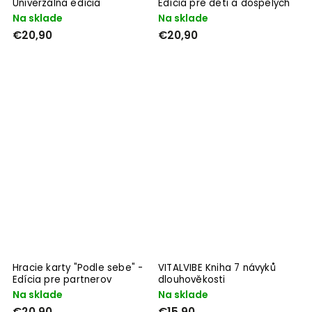
Univerzálna edícia
Edícia pre deti a dospelých
Na sklade
Na sklade
€20,90
€20,90
Hracie karty "Podle sebe" -
VITALVIBE Kniha 7 návyků
Edícia pre partnerov
dlouhověkosti
Na sklade
Na sklade
€20,90
€15,90