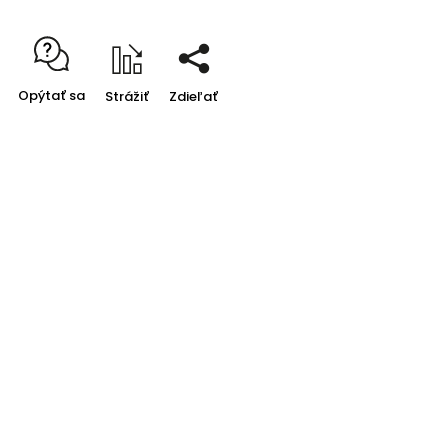
Opýtať sa
Strážiť
Zdieľať