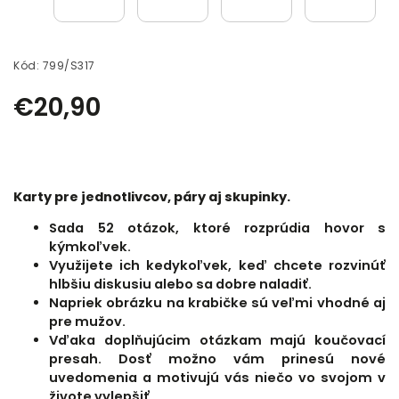
Kód:
799/S317
€20,90
Karty pre jednotlivcov, páry aj skupinky.
Sada 52 otázok, ktoré rozprúdia hovor s
kýmkoľvek.
Využijete ich kedykoľvek, keď chcete rozvinúť
hlbšiu diskusiu alebo sa dobre naladiť.
Napriek obrázku na krabičke sú veľmi vhodné aj
pre mužov.
Vďaka doplňujúcim otázkam majú koučovací
presah. Dosť možno vám prinesú nové
uvedomenia a motivujú vás niečo vo svojom v
živote vylepšiť.