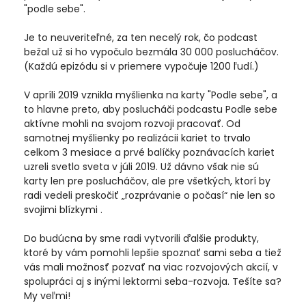
"podle sebe".
Je to neuveriteľné, za ten necelý rok, čo podcast
bežal už si ho vypočulo bezmála 30 000 poslucháčov.
(Každú epizódu si v priemere vypočuje 1200 ľudí.)
V apríli 2019 vznikla myšlienka na karty "Podle sebe", a
to hlavne preto, aby poslucháči podcastu Podle sebe
aktívne mohli na svojom rozvoji pracovať. Od
samotnej myšlienky po realizácii kariet to trvalo
celkom 3 mesiace a prvé balíčky poznávacích kariet
uzreli svetlo sveta v júli 2019. Už dávno však nie sú
karty len pre poslucháčov, ale pre všetkých, ktorí by
radi vedeli preskočiť „rozprávanie o počasí“ nie len so
svojimi blízkymi .
Do budúcna by sme radi vytvorili ďalšie produkty,
ktoré by vám pomohli lepšie spoznať sami seba a tiež
vás mali možnosť pozvať na viac rozvojových akcií, v
spolupráci aj s inými lektormi seba-rozvoja. Tešíte sa?
My veľmi!