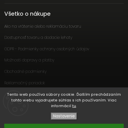
Všetko o nákupe
Ako na vrátenie alebo reklamáciu tovaru
Dostupnosť tovaru a dodacie lehoty
GDPR - Podmienky ochrany osobných údajov
Možnosti dopravy a platby
Obchodné podmienky
Reklamačný poriadok
Slow fashion podporuje ženy
Tento web používa súbory cookie. Ďalším prechádzaním
tohto webu vyjadrujete súhlas s ich používaním. Viac
informácií
tu
.
Nastavenie
Copyright 2026
EtikButik.sk
. Všetky práva vyhradené.
Upraviť nastavenie cookies