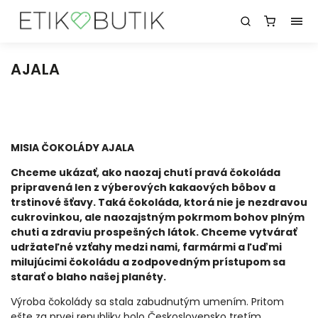
AJALA
MISIA ČOKOLÁDY AJALA
Chceme ukázať, ako naozaj chutí pravá čokoláda
pripravená len z výberových kakaových bôbov a
trstinové šťavy. Taká čokoláda, ktorá nie je nezdravou
cukrovinkou, ale naozajstným pokrmom bohov plným
chuti a zdraviu prospešných látok. Chceme vytvárať
udržateľné vzťahy medzi nami, farmármi a ľuďmi
milujúcimi čokoládu a zodpovedným prístupom sa
starať o blaho našej planéty.
Výroba čokolády sa stala zabudnutým umením. Pritom
ešte za prvej republiky bolo Československo tretím