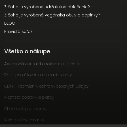
Z čoho je vyrobené udržateľné oblečenie?
Z čoho je vyrobená vegánska obuv a doplnky?
BLOG
Pravidlá súťaží
Všetko o nákupe
Ako na vrátenie alebo reklamáciu tovaru
Dostupnosť tovaru a dodacie lehoty
GDPR - Podmienky ochrany osobných údajov
Možnosti dopravy a platby
Obchodné podmienky
Reklamačný poriadok