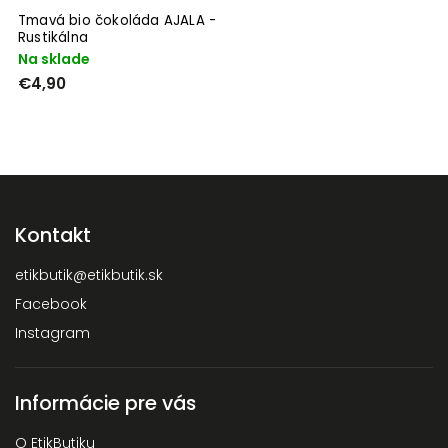
Tmavá bio čokoláda AJALA -
Rustikálna
Na sklade
€4,90
Kontakt
etikbutik
@
etikbutik.sk
Facebook
Instagram
Informácie pre vás
O EtikButiku