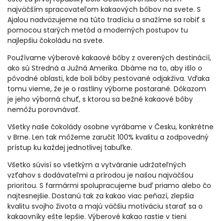
najväčším spracovateľom kakaových bôbov na svete. S
Ajalou nadväzujeme na túto tradíciu a snažíme sa robiť s
pomocou starých metód a moderných postupov tu
najlepšiu čokoládu na svete.
Používame výberové kakaové bôby z overených destinácií,
ako sú Stredná a Južná Amerika. Dbáme na to, aby išlo o
pôvodné oblasti, kde boli bôby pestované odjakživa. Vďaka
tomu vieme, že je o rastliny výborne postarané. Dôkazom
je jeho výborná chuť, s ktorou sa bežné kakaové bôby
nemôžu porovnávať.
Všetky naše čokolády osobne vyrábame v Česku, konkrétne
v Brne. Len tak môžeme zaručit 100% kvalitu a zodpovedný
prístup ku každej jednotlivej tabuľke.
Všetko súvisí so všetkým a vytváranie udržateľných
vzťahov s dodávateľmi a prírodou je našou najväčšou
prioritou. S farmármi spolupracujeme buď priamo alebo čo
najtesnejšie. Dostanú tak za kakao viac peňazí, zlepšia
kvalitu svojho života a majú väčšiu motiváciu starať sa o
kakaovníky ešte lepšie. Výberové kakao rastie v tieni