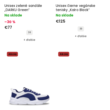
Unisex zelené sandále
Unisex čierne vegánske
„DARKU Green“
tenisky „Kairo Black“
Na sklade
Na sklade
€125
–30 %
€77
39
38
+ ďalšie
+ ďalšie
Akcia
Akcia