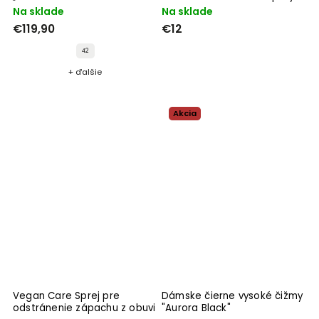
Waterproofer"
Na sklade
Na sklade
€119,90
€12
42
+ ďalšie
Akcia
Vegan Care Sprej pre
Dámske čierne vysoké čižmy
odstránenie zápachu z obuvi
"Aurora Black"