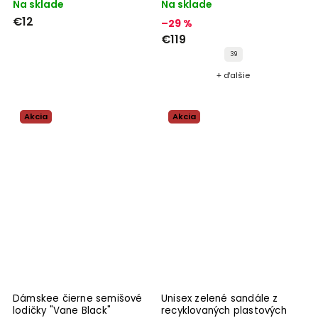
"Spray Odor Eliminator"
Na sklade
Na sklade
€12
–29 %
€119
39
+ ďalšie
Akcia
Akcia
Dámskee čierne semišové
Unisex zelené sandále z
lodičky "Vane Black"
recyklovaných plastových