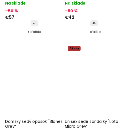
fliaš "BALI PET Green“
Na sklade
Na sklade
–50 %
–50 %
€57
€42
41
45
+ ďalšie
+ ďalšie
Akcia
Dámsky šedý opasok "Blanes
Unisex šedé sandálky "Loto
Grey“
Micro Grey“