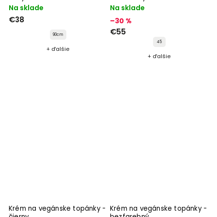
Na sklade
Na sklade
€38
–30 %
€55
90cm
45
+ ďalšie
+ ďalšie
Krém na vegánske topánky -
Krém na vegánske topánky -
čierny
bezfarebný