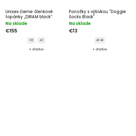
Unisex čierne členkové
Ponožky s výšivkou "Doggie
topánky „DIRAM black“
Socks Black"
Na sklade
Na sklade
€155
€13
38
43
42-46
+ ďalšie
+ ďalšie