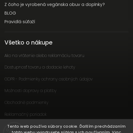
Z čoho je vyrobená vegánska obuv a doplnky?
BLOG
Pravidlá súťaží
Všetko o nákupe
Ako na vrátenie alebo reklamáciu tovaru
Dostupnosť tovaru a dodacie lehoty
GDPR - Podmienky ochrany osobných údajov
Možnosti dopravy a platby
Obchodné podmienky
Reklamačný poriadok
Slow fashion podporuje ženy
Tento web používa súbory cookie. Ďalším prechádzaním
tohto webu vyjadrujete súhlas s ich používaním. Viac