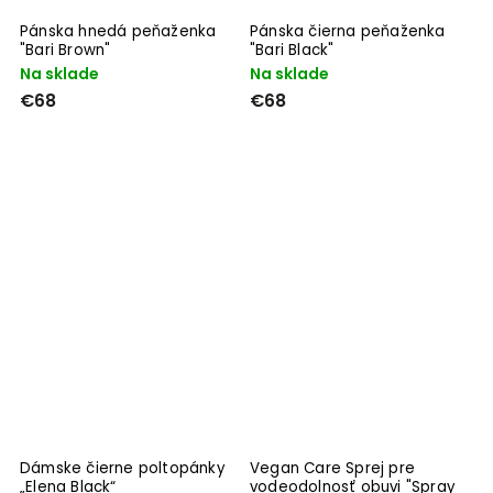
Pánska hnedá peňaženka
Pánska čierna peňaženka
"Bari Brown"
"Bari Black"
Na sklade
Na sklade
€68
€68
Dámske čierne poltopánky
Vegan Care Sprej pre
„Elena Black“
vodeodolnosť obuvi "Spray