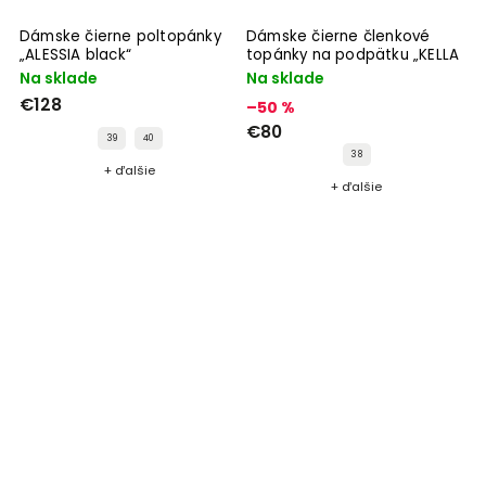
Dámske čierne poltopánky
Dámske čierne členkové
„ALESSIA black“
topánky na podpätku „KELLA
black“
Na sklade
Na sklade
€128
–50 %
€80
39
40
38
+ ďalšie
+ ďalšie