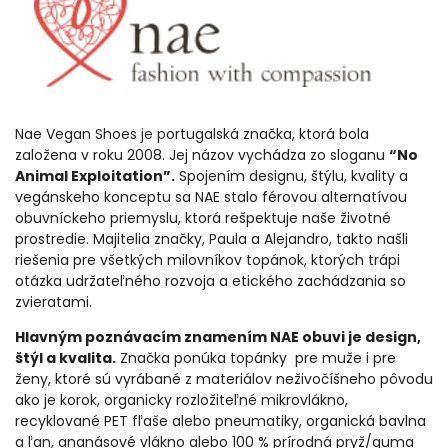
Nae Vegan Shoes je portugalská značka, ktorá bola
založena v roku 2008. Jej názov vychádza zo sloganu
“No
Animal Exploitation”.
Spojením designu, štýlu, kvality a
vegánskeho konceptu sa NAE stalo férovou alternatívou
obuvníckeho priemyslu, ktorá rešpektuje naše životné
prostredie. Majitelia značky, Paula a Alejandro, takto našli
riešenia pre všetkých milovníkov topánok, ktorých trápi
otázka udržateľného rozvoja a etického zachádzania so
zvieratami.
Hlavným poznávacím znamením NAE obuvi je design,
štýl a kvalita.
Značka ponúka topánky pre muže i pre
ženy, ktoré sú vyrábané z materiálov neživočíšneho pôvodu
ako je korok, organicky rozložiteľné mikrovlákno,
recyklované PET fľaše alebo pneumatiky, organická bavlna
a ľan, ananásové vlákno alebo 100 % prírodná pryž/guma