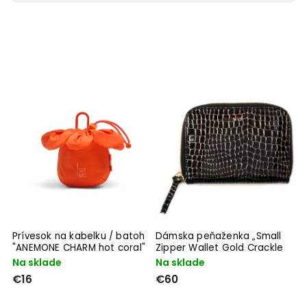
GOT BAG
1
Lefrik
1
Wills Vegan Store
1
Prívesok na kabelku / batoh
Dámska peňaženka „Small
"ANEMONE CHARM hot coral"
Zipper Wallet Gold Crackle
z recyklovaných plastov z
Mock Croc“
Na sklade
Na sklade
oceánov
€16
€60