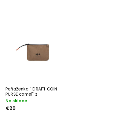
Peňaženka " DRAFT COIN
PURSE camel" z
recyklovaných PET fliaš
Na sklade
€20