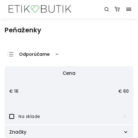
Peňaženky
Odporúčame
Najlacnejšie
Cena
Najdrahšie
Najpredávanejšie
€
16
€
60
Abecedne
Na sklade
3
Značky