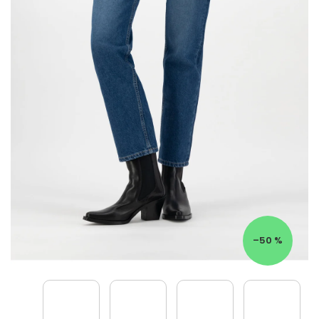
–50 %