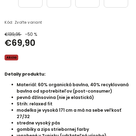
Kód:
Zvoľte variant
€139,95
–50 %
€69,90
Akcia
Detaily produktu:
Materiál: 60% organická bavlna, 40% recyklovaná
bavlna od spotrebiteľov (post-consumer)
pevná džínsovina (nie je elastická)
Strih: relaxed fit
modelka je vysoká 171 cm a má na sebe veľkosť
27/32
stredne vysoký pás
gombíky a zips striebornej farby
vyrobené v Tunisku (udržateľná výroba)