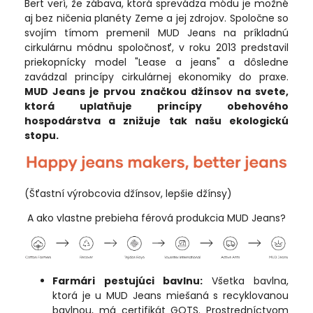
Bert verí, že zábava, ktorá sprevádza módu je možné
aj bez ničenia planéty Zeme a jej zdrojov. Spoločne so
svojím tímom premenil MUD Jeans na príkladnú
cirkulárnu módnu spoločnosť, v roku 2013 predstavil
priekopnícky model "Lease a jeans" a dôsledne
zavádzal princípy cirkulárnej ekonomiky do praxe.
MUD Jeans je prvou značkou džínsov na svete,
ktorá uplatňuje princípy obehového
hospodárstva a znižuje tak našu ekologickú
stopu.
(Šťastní výrobcovia džínsov, lepšie džínsy)
A ako vlastne prebieha férová produkcia MUD Jeans?
Farmári pestujúci bavlnu:
Všetka bavlna,
ktorá je u MUD Jeans miešaná s recyklovanou
bavlnou, má certifikát GOTS. Prostredníctvom