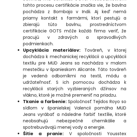
tohto procesu certifikácie značka vie, že bavlna
pochádza z Bombaja v Indii. Aj keď nemá
priamy kontakt s farmármi, ktorí pestujú a
zbierajú túto bavlnu, prostredníctvom
certifikácie GOTS môže každá firma veriť, že
pracujú v zdravých a spravodlivých
podmienkach.
Upcyklácia materiálov:
Továreň, v ktorej
dochádza k mechanickej recyklácii a upcyklácii
textilu pre MUD Jeans sa nachádza v malom
mestečku v španieskom Alicante. Táto továreň
je vedená odborníkmi na textil, módu a
udržateľnosť. S ich pomocou dochádza k
recyklácii starých vyzbieraných džínsov na
vlákno, ktoré je možné premeniť na priadzu.
Tkanie a farbenie:
Spoločnosť Tejidos Royo so
sídlom v španielskej Valencii pomáha MUD
Jeans vyrábať a následne farbiť textílie, ktoré
neobsahujú nebezpečné chemikálie a
spotrebuvávajú menej vody a energie.
Šitie a pranie:
V spoločnosti Yousstex