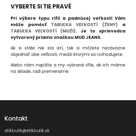
VYBERTE SI TIE PRAVÉ
Pri výbere typu riflí a padnúcej veľkosti Vám
môže pomôcť
TABUĽKA VEĽKOSTÍ (ŽENY)
a
TABUĽKA VEĽKOSTÍ (MUŽI)
. Je to sprievodca
vytvorený priamo značkou MUD JEANS.
Ak si stále nie ste istí, tak si môžete nezáväzne
objednať obe veľkosti, medzi ktorými sa rozhodujete.
Alebo nám napíšte a my vybrané rifle, ak ich máme
na sklade, radi premeriame.
Kontakt
etikbutik
@
etikbutik.sk