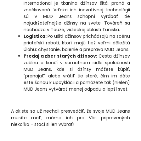
International je tkanina džínsov šitá, praná a
značkovaná. Vďaka ich inovatívnej technológii
sú v MUD Jeans schopní vyrábať tie
najudržateľnejšie džínsy na svete. Továreň sa
nachádza v Touze, vidieckej oblasti Tuniska.
Logistika:
Po ušití džínsov prichádzajú na scénu
priateľskí roboti, ktorí majú tiež veľmi dôležitú
úlohu: chystanie, balenie a preprava MUD Jeans.
Predaj a zber starých džínsov:
Cesta džínsov
začína a končí v samotnom sídle spoločnosti
MUD Jeans, kde si džínsy môžete kúpiť,
"prenajať" alebo vrátiť tie staré, čím im dáte
ešte šancu k upcyklácii a pomôžete tak (nielen)
MUD Jeans vytvárať menej odpadu a lepší svet.
A ak ste sa už nechali presvedčiť, že svoje MUD Jeans
musíte mať, máme ich pre Vás pripravených
niekoľko - stačí si len vybrať!