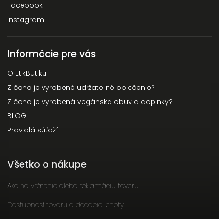
Facebook
Instagram
Informácie pre vás
O EtikButiku
Z čoho je vyrobené udržateľné oblečenie?
Z čoho je vyrobená vegánska obuv a doplnky?
BLOG
Pravidlá súťaží
Všetko o nákupe
Ako na vrátenie alebo reklamáciu tovaru
Dostupnosť tovaru a dodacie lehoty