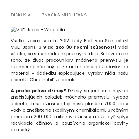
DISKUSIA
ZNAČKA
MUD JEANS
Všetko začalo v roku 2012, kedy Bert van Son založil
MUD Jeans. S
viac ako 30 rokmi skúseností
videl
všetko, čo sa v módnom priemysle deje. Bol svedkom
toho, že život pracovníkov módneho priemyslu je
nesmierne náročný a že nekonečné požiadavky na
materiál v dôsledku explodujúcej výroby ničia našu
planétu. Chcel robiť veci inak.
A prečo práve džínsy?
Džínsy sú jednou z najviac
znečisťujúcich položiek módneho priemyslu. Výroba
jedného kusu džínsov stojí našu planétu 7000 litrov
vody a znešistenie škodlivými chemikáliami. S ročným
predajom 200 000 miliónov džínsov môže byť vplyv
recyklácie džínsov a používania organickej bavlny
obrovský.