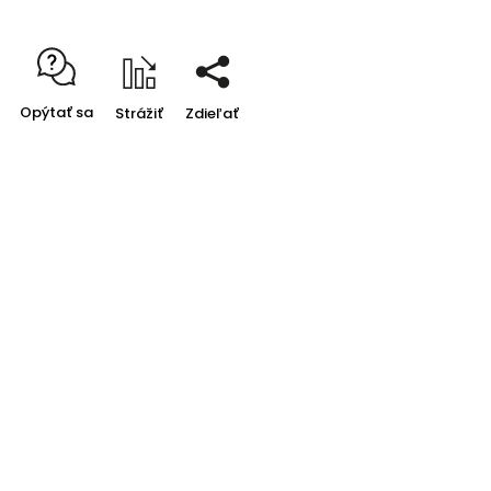
Opýtať sa
Strážiť
Zdieľať