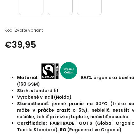
Kód:
Zvoľte variant
€39,95
Materiál:
100% organická bavlna
(160 GSM)
Strih:
standard fit
Vyrobené v Indii (Noida)
Starostlivosť:
jemné pranie na 30°C (tričko sa
môže v práčke zraziť o 5%), nebieliť, nesušiť v
sušičke, žehliť pri nízkej teplote, nečistiť nasucho
Certifikácie: FAIRTRADE
,
GOTS
(Global Organic
Textile Standard),
RO
(Regenerative Organic)