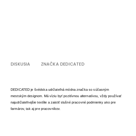
DISKUSIA
ZNAČKA
DEDICATED
DEDICATED je švédska udržateľná módna značka so súčasným
mestským designom. Má víziu byť pozitívnou alternatívou, vždy používať
najudržateľnejšie textílie a zaistiť slušné pracovné podmienky ako pre
farmárov, tak aj pre pracovníkov.