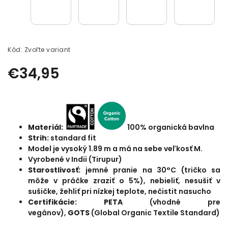
Kód:
Zvoľte variant
€34,95
Materiál:
100% organická bavlna
Strih:
standard fit
Model je vysoký 1.89 m a má na sebe veľkosť M.
Vyrobené v Indii (Tirupur)
Starostlivosť:
jemné pranie na 30°C (tričko sa
môže v práčke zraziť o 5%), nebieliť, nesušiť v
sušičke, žehliť pri nízkej teplote, nečistit nasucho
Certifikácie:
PETA
(vhodné pre
vegánov),
GOTS
(Global Organic Textile Standard)