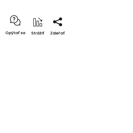
Opýtať sa
Strážiť
Zdieľať