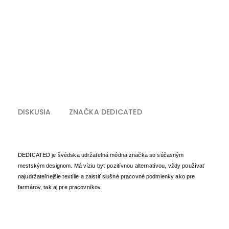
DISKUSIA
ZNAČKA
DEDICATED
DEDICATED je švédska udržateľná módna značka so súčasným
mestským designom. Má víziu byť pozitívnou alternatívou, vždy používať
najudržateľnejšie textílie a zaistiť slušné pracovné podmienky ako pre
farmárov, tak aj pre pracovníkov.