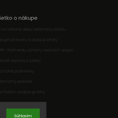
šetko o nákupe
o na vrátenie alebo reklamáciu tovaru
stupnosť tovaru a dodacie lehoty
PR - Podmienky ochrany osobných údajov
žnosti dopravy a platby
chodné podmienky
klamačný poriadok
ow fashion podporuje ženy
Súhlasím