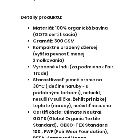
Detaily produktu:
Materiál:
100
% organická bavlna
(GOTS certifikácia)
Gramáž:
300 GSM
Kompaktne pradený džersej
(vyššia pevnosť, menej
žmolkovania)
Vyrobené v Indii (za podmienok Fair
Trade)
Starostlivosť:
jemné pranie na
30°C (ideálne naruby - s
podobnými farbami), nebieliť,
nesušiť v sušičke, žehliť pri nízkej
teplote (naruby), nečistiť nasucho
Certifikácie: Climate Neutral,
GOTS
(
Global Organic Textile
Standard),
OEKO-TEX Standard
100 ,
FWF
(Fair Wear Foundation),