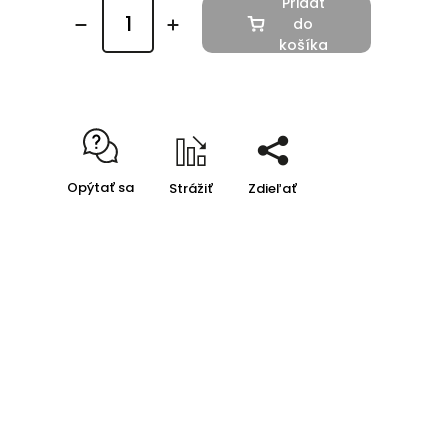
Pridať
do
košíka
Opýtať sa
Strážiť
Zdieľať