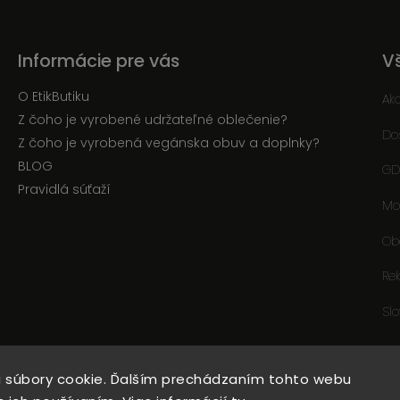
Informácie pre vás
V
O EtikButiku
Ak
Z čoho je vyrobené udržateľné oblečenie?
Do
Z čoho je vyrobená vegánska obuv a doplnky?
BLOG
GD
Pravidlá súťaží
Mo
Ob
Re
Sl
 súbory cookie. Ďalším prechádzaním tohto webu
Copyright 2026
EtikButik.sk
. Všetky práva vyhradené.