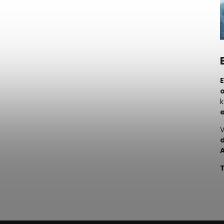
k
V
T