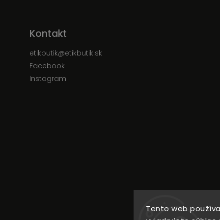
Kontakt
etikbutik
@
etikbutik.sk
Facebook
Instagram
Tento web používa