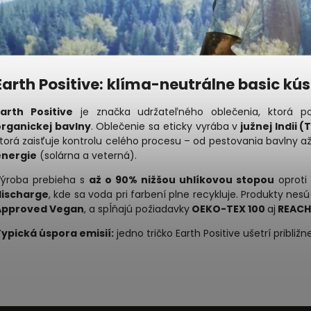
Earth Positive: klíma-neutrálne basic kús
Earth Positive
je značka udržateľného oblečenia, ktorá 
organickej bavlny
. Oblečenie sa eticky vyrába v
južnej Indii 
torá zaisťuje kontrolu celého procesu – od pestovania bavlny až
energie
(solárna a veterná).
ýroba prebieha s
až o 90% nižšou uhlíkovou stopou
oproti 
discharge
, kde sa voda pri farbení plne recykluje. Produkty nesú
Approved Vegan
, a spĺňajú požiadavky
OEKO-TEX 100
aj
REACH
ypická úspora emisií:
jedno tričko Earth Positive ušetrí približ