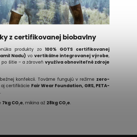
ky z certifikovanej biobavlny
ponúka produkty zo
100% GOTS certifikovanej
(Tamil Nadu)
vo
vertikálne integrovanej výrobe
,
 po šitie – a zároveň
využíva obnoviteľné zdroje
bežnej konfekcii. Továrne fungujú v režime
zero-
 aj certifikácie
Fair Wear Foundation, GRS, PETA-
.
ne
7kg CO₂e
, mikina až
28kg CO₂e
.