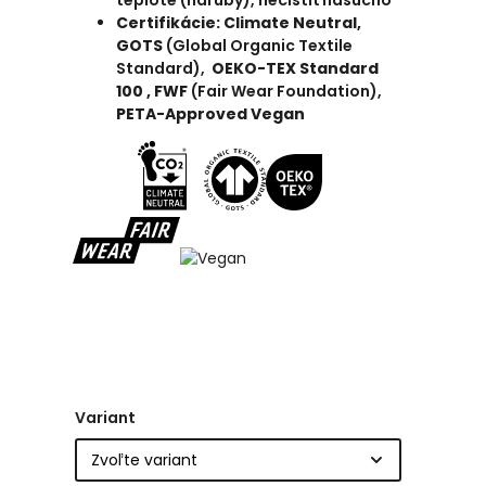
teplote (naruby), nečistiť nasucho
Certifikácie: Climate Neutral,
GOTS
(
Global Organic Textile
Standard),
OEKO-TEX Standard
100 ,
FWF
(Fair Wear Foundation),
PETA-Approved Vegan
Variant