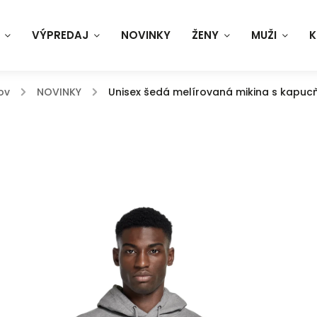
VÝPREDAJ
NOVINKY
ŽENY
MUŽI
K
ov
/
NOVINKY
/
Unisex šedá melírovaná mikina s kapuc