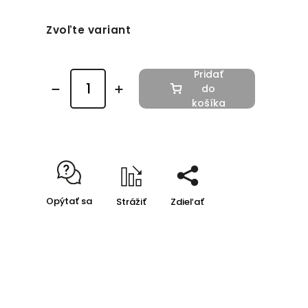
Zvoľte variant
Pridať
do
košíka
Opýtať sa
Strážiť
Zdieľať