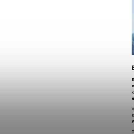
k
V
T