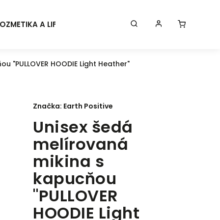
OZMETIKA A LIFESTYLE
KONTAKT
BLOG
Značk
ňou "PULLOVER HOODIE Light Heather"
Značka:
Earth Positive
Unisex šedá
melírovaná
mikina s
kapucňou
"PULLOVER
HOODIE Light