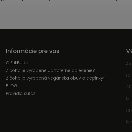
Informácie pre vás
V
O EtikButiku
Ak
Z čoho je vyrobené udržateľné oblečenie?
Do
Z čoho je vyrobená vegánska obuv a doplnky?
BLOG
GD
Pravidlá súťaží
Mo
Ob
Re