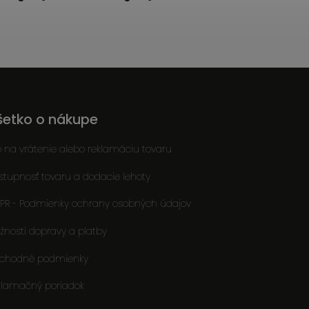
šetko o nákupe
o na vrátenie alebo reklamáciu tovaru
stupnosť tovaru a dodacie lehoty
PR - Podmienky ochrany osobných údajov
žnosti dopravy a platby
chodné podmienky
klamačný poriadok