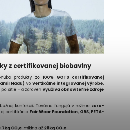
ky z certifikovanej biobavlny
ponúka produkty zo
100% GOTS certifikovanej
(Tamil Nadu)
vo
vertikálne integrovanej výrobe
,
 po šitie – a zároveň
využíva obnoviteľné zdroje
bežnej konfekcii. Továrne fungujú v režime
zero-
 aj certifikácie
Fair Wear Foundation, GRS, PETA-
.
ne
7kg CO₂e
, mikina až
28kg CO₂e
.