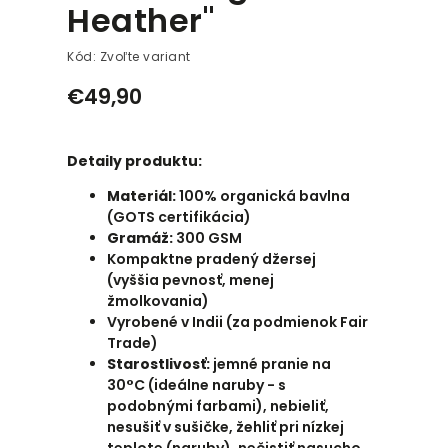
Heather"
Kód:
Zvoľte variant
€49,90
Detaily produktu:
Materiál:
100
% organická bavlna
(GOTS certifikácia)
Gramáž:
300 GSM
Kompaktne pradený džersej
(vyššia pevnosť, menej
žmolkovania)
Vyrobené v Indii (za podmienok Fair
Trade)
Starostlivosť:
jemné pranie na
30°C (ideálne naruby - s
podobnými farbami), nebieliť,
nesušiť v sušičke, žehliť pri nízkej