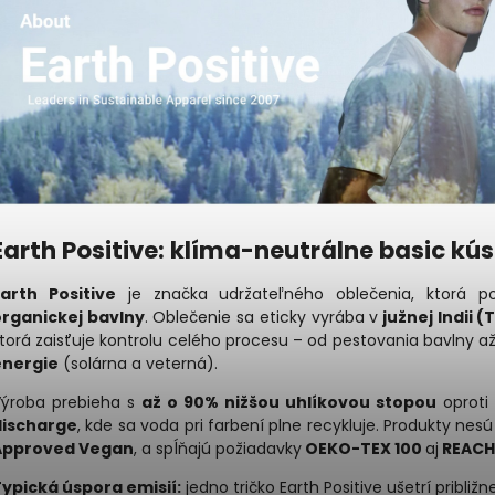
Earth Positive: klíma-neutrálne basic kús
Earth Positive
je značka udržateľného oblečenia, ktorá 
organickej bavlny
. Oblečenie sa eticky vyrába v
južnej Indii 
torá zaisťuje kontrolu celého procesu – od pestovania bavlny až
energie
(solárna a veterná).
ýroba prebieha s
až o 90% nižšou uhlíkovou stopou
oproti 
discharge
, kde sa voda pri farbení plne recykluje. Produkty nesú
Approved Vegan
, a spĺňajú požiadavky
OEKO-TEX 100
aj
REACH
ypická úspora emisií:
jedno tričko Earth Positive ušetrí približ