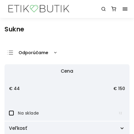
Sukne
Odporúčame
Najlacnejšie
Cena
Najdrahšie
Najpredávanejšie
€
44
€
150
Abecedne
Na sklade
12
Veľkosť