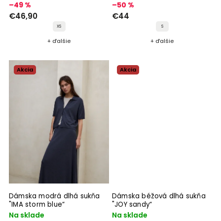
–49 %
–50 %
€46,90
€44
XS
S
+ ďalšie
+ ďalšie
Akcia
Akcia
Dámska modrá dlhá sukňa
Dámska béžová dlhá sukňa
"IMA storm blue“
"JOY sandy“
Na sklade
Na sklade