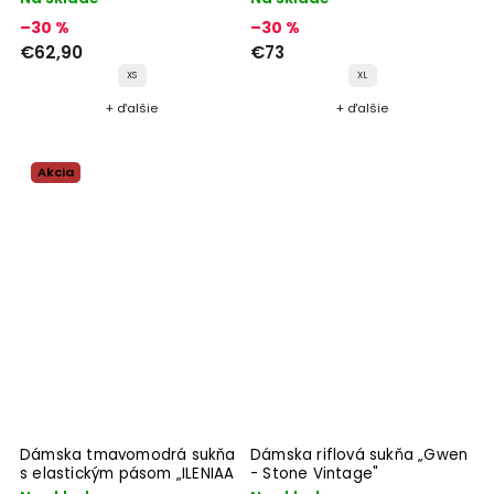
–30 %
–30 %
€62,90
€73
XS
XL
+ ďalšie
+ ďalšie
Akcia
Dámska tmavomodrá sukňa
Dámska riflová sukňa „Gwen
s elastickým pásom „ILENIAA
- Stone Vintage"
LARAA night sky"