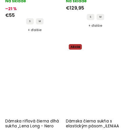
Na sklade
Na sklade
€129,95
–21 %
€55
S
M
S
M
+ ďalšie
+ ďalšie
Akcia
Dámska riflová čierna dlhá
Dámska čierna sukňa s
sukňa „Lena Long - Nero
elastickým pásom „ILENIAA