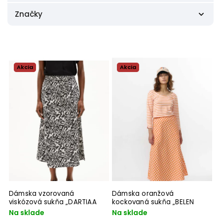
XS
4
Značky
S
7
M
5
ArmedAngels
5
L
1
ECOALF
2
XL
1
MUD Jeans
2
38
1
SKFK
1
Akcia
Akcia
Suite 13
2
Dámska vzorovaná
Dámska oranžová
viskózová sukňa „DARTIAA
kockovaná sukňa „BELEN
STONEY oatmilk"
CHECK orange“
Na sklade
Na sklade