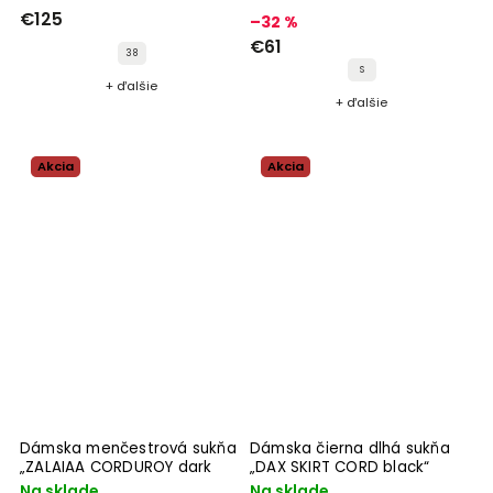
€125
–32 %
€61
38
S
+ ďalšie
+ ďalšie
Akcia
Akcia
Dámska menčestrová sukňa
Dámska čierna dlhá sukňa
„ZALAIAA CORDUROY dark
„DAX SKIRT CORD black“
cranberry"
Na sklade
Na sklade