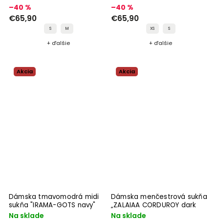
–40 %
–40 %
€65,90
€65,90
S
M
XS
S
+ ďalšie
+ ďalšie
Akcia
Akcia
Dámska tmavomodrá midi
Dámska menčestrová sukňa
sukňa "IRAMA-GOTS navy"
„ZALAIAA CORDUROY dark
steel"
Na sklade
Na sklade