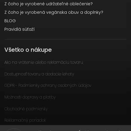
Z čoho je vyrobené udržateľné oblečenie?
Z čoho je vyrobená vegánska obuv a doplnky?
BLOG
Pravidlá súťaží
Všetko o nákupe
Ako na vrátenie alebo reklamáciu tovaru
Dostupnosť tovaru a dodacie lehoty
GDPR - Podmienky ochrany osobných údajov
Možnosti dopravy a platby
Obchodné podmienky
Reklamačný poriadok