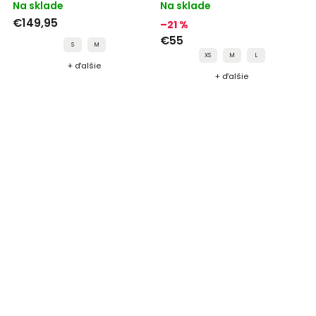
Nero"
LARAA black"
Na sklade
Na sklade
€149,95
–21 %
€55
S
M
XS
M
L
+ ďalšie
+ ďalšie