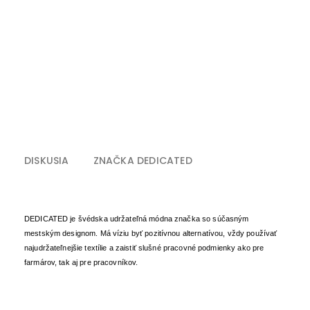
DISKUSIA
ZNAČKA
DEDICATED
DEDICATED je švédska udržateľná módna značka so súčasným
mestským designom. Má víziu byť pozitívnou alternatívou, vždy používať
najudržateľnejšie textílie a zaistiť slušné pracovné podmienky ako pre
farmárov, tak aj pre pracovníkov.