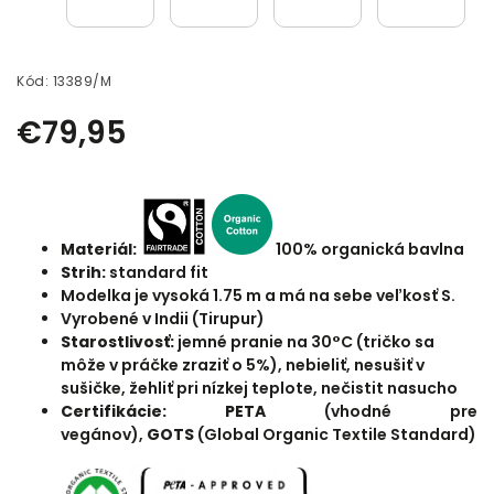
Kód:
13389/M
€79,95
Materiál:
100% organická bavlna
Strih:
standard fit
Modelka je vysoká 1.75 m a má na sebe veľkosť S.
Vyrobené v Indii (Tirupur)
Starostlivosť:
jemné pranie na 30°C (tričko sa
môže v práčke zraziť o 5%), nebieliť, nesušiť v
sušičke, žehliť pri nízkej teplote, nečistit nasucho
Certifikácie:
PETA
(vhodné pre
vegánov),
GOTS
(Global Organic Textile Standard)