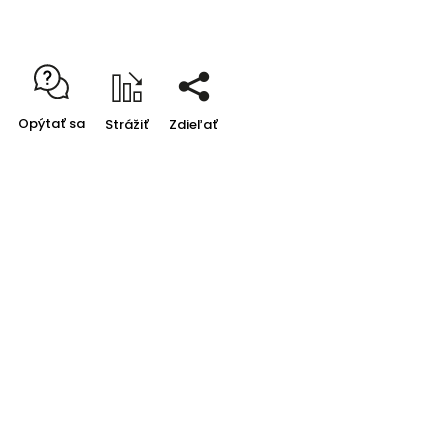
Opýtať sa
Strážiť
Zdieľať