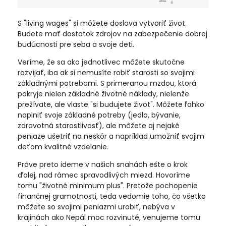
S "living wages" si môžete doslova vytvoriť život.
Budete mať dostatok zdrojov na zabezpečenie dobrej
budúcnosti pre seba a svoje deti.
Veríme, že sa ako jednotlivec môžete skutočne
rozvíjať, iba ak si nemusíte robiť starosti so svojimi
základnými potrebami. S primeranou mzdou, ktorá
pokryje nielen základné životné náklady, nielenže
prežívate, ale vlaste "si budujete život". Môžete ľahko
naplniť svoje základné potreby (jedlo, bývanie,
zdravotná starostlivosť), ale môžete aj nejaké
peniaze ušetriť na neskôr a napríklad umožniť svojim
deťom kvalitné vzdelanie.
Práve preto ideme v našich snahách ešte o krok
ďalej, nad rámec spravodlivých miezd. Hovoríme
tomu "životné minimum plus". Pretože pochopenie
finančnej gramotnosti, teda vedomie toho, čo všetko
môžete so svojimi peniazmi urobiť, nebýva v
krajinách ako Nepál moc rozvinuté, venujeme tomu