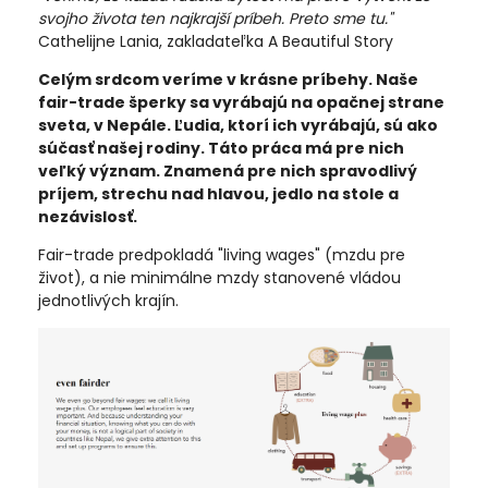
svojho života ten najkrajší príbeh. Preto sme tu."
Cathelijne Lania, zakladateľka A Beautiful Story
Celým srdcom veríme v krásne príbehy. Naše
fair-trade šperky sa vyrábajú na opačnej strane
sveta, v Nepále. Ľudia, ktorí ich vyrábajú, sú ako
súčasť našej rodiny. Táto práca má pre nich
veľký význam. Znamená pre nich spravodlivý
príjem, strechu nad hlavou, jedlo na stole a
nezávislosť.
Fair-trade predpokladá "living wages" (mzdu pre
život), a nie minimálne mzdy stanovené vládou
jednotlivých krajín.