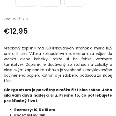
Kód:
799/S761
€12,95
Vreckový zápisník má 160 linkovaných stránok a meria 10,5
cm x 15 cm. Vďaka kompaktným rozmerom sa vôjde do
vrecka alebo kabelky, takže si ho ľahko vezmete
kamkoľvek. Zápisník je dodávaný so stuhou na záložky a
elastickým zapínaním. Obálka je vyrobená z recyklovaného
bavlneného papieru Katran a je zdobená potlačou zo zlatej
fólie.
Ginkgo strom je posvätný a môže žiť tisíce rokov. Jeho
sila vám dáva nádej a silu. Presne to, čo potrebujete
pre šťastný život.
Rozmery: 10,5 x 15 cm
Počet listov: 160