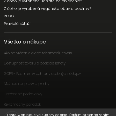
Z čoho je vyrobené udržateľné oblečenie?
Z čoho je vyrobená vegánska obuv a doplnky?
BLOG
Pravidlá súťaží
Všetko o nákupe
Ako na vrátenie alebo reklamáciu tovaru
Dostupnosť tovaru a dodacie lehoty
GDPR - Podmienky ochrany osobných údajov
Možnosti dopravy a platby
Obchodné podmienky
Reklamačný poriadok
Slow fashion podporuje ženy
Tento web používa súbory cookie. Ďalším prechádzaním