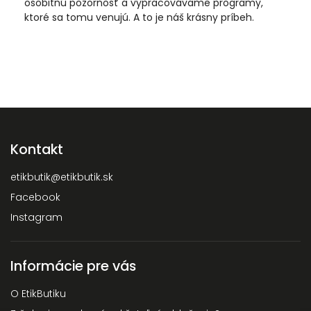
osobitnú pozornosť a vypracovávame programy,
ktoré sa tomu venujú. A to je náš krásny príbeh.
Kontakt
etikbutik
@
etikbutik.sk
Facebook
Instagram
Informácie pre vás
O EtikButiku