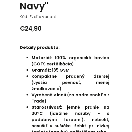
Navy"
Kód:
Zvoľte variant
€24,90
Detaily produktu:
Materiál:
100
% organická bavlna
(GOTS certifikácia)
Gramáž:
185 GSM
Kompaktne pradený džersej
(vyššia pevnosť, menej
žmolkovania)
Vyrobené v Indii (za podmienok Fair
Trade)
Starostlivosť:
jemné pranie na
30°C (ideálne naruby - s
podobnými farbami), nebieliť,
nesušiť v sušičke, žehliť pri nízkej