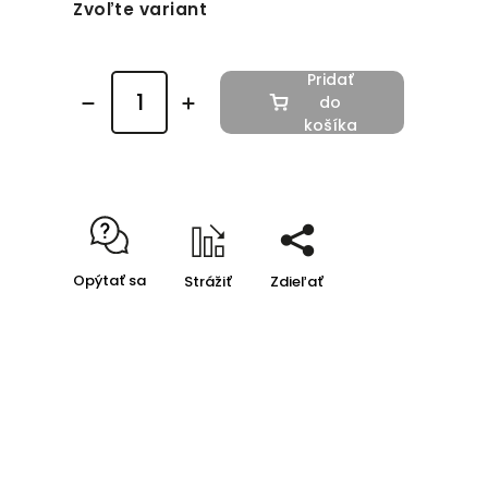
Zvoľte variant
Pridať
do
košíka
Opýtať sa
Strážiť
Zdieľať