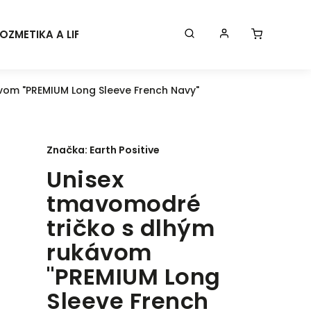
OZMETIKA A LIFESTYLE
KONTAKT
BLOG
Značk
vom "PREMIUM Long Sleeve French Navy"
Značka:
Earth Positive
Unisex
tmavomodré
tričko s dlhým
rukávom
"PREMIUM Long
Sleeve French