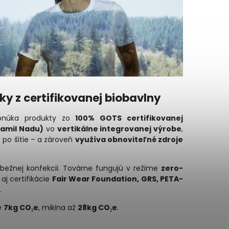
ky z certifikovanej biobavlny
ponúka produkty zo
100% GOTS certifikovanej
(Tamil Nadu)
vo
vertikálne integrovanej výrobe
,
 po šitie – a zároveň
využíva obnoviteľné zdroje
bežnej konfekcii. Továrne fungujú v režime
zero-
 aj certifikácie
Fair Wear Foundation, GRS, PETA-
.
ne
7kg CO₂e
, mikina až
28kg CO₂e
.