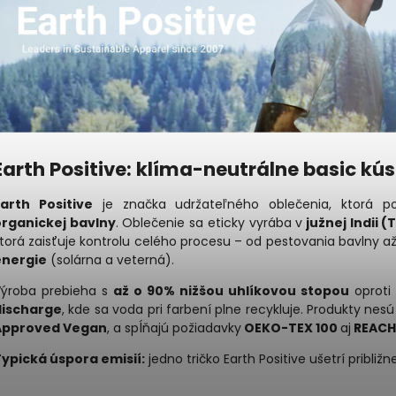
Earth Positive: klíma-neutrálne basic kús
Earth Positive
je značka udržateľného oblečenia, ktorá 
organickej bavlny
. Oblečenie sa eticky vyrába v
južnej Indii 
torá zaisťuje kontrolu celého procesu – od pestovania bavlny až
energie
(solárna a veterná).
ýroba prebieha s
až o 90% nižšou uhlíkovou stopou
oproti 
discharge
, kde sa voda pri farbení plne recykluje. Produkty nesú
Approved Vegan
, a spĺňajú požiadavky
OEKO-TEX 100
aj
REACH
ypická úspora emisií:
jedno tričko Earth Positive ušetrí približ