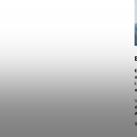
k
V
T