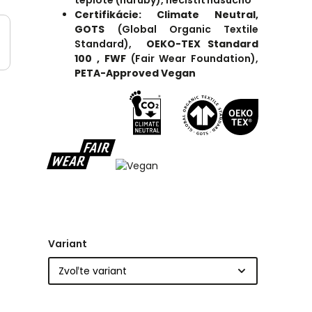
teplote (naruby), nečistiť nasucho
Certifikácie: Climate Neutral,
GOTS
(
Global Organic Textile
Standard),
OEKO-TEX Standard
100 ,
FWF
(Fair Wear Foundation),
PETA-Approved Vegan
Variant