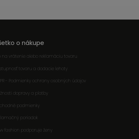
šetko o nákupe
o na vrátenie alebo reklamáciu tovaru
stupnosť tovaru a dodacie lehoty
PR - Podmienky ochrany osobných údajov
žnosti dopravy a platby
chodné podmienky
klamačný poriadok
ow fashion podporuje ženy