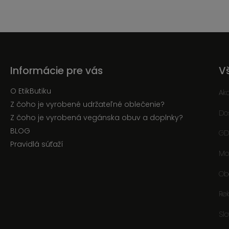
Informácie pre vás
V
O EtikButiku
Ak
Z čoho je vyrobené udržateľné oblečenie?
Do
Z čoho je vyrobená vegánska obuv a doplnky?
BLOG
GD
Pravidlá súťaží
Mo
Ob
Re
Sl