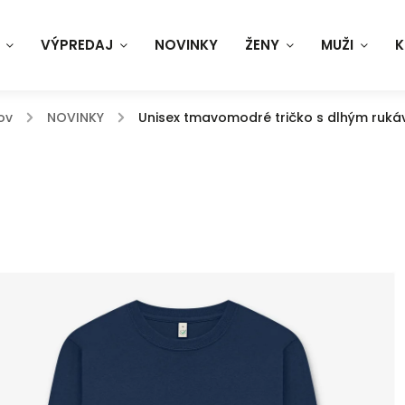
VÝPREDAJ
NOVINKY
ŽENY
MUŽI
K
ov
/
NOVINKY
/
Unisex tmavomodré tričko s dlhým ruká