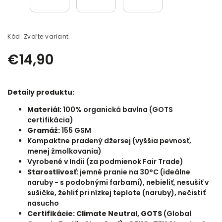
Kód:
Zvoľte variant
€14,90
Detaily produktu:
Materiál:
100
% organická bavlna (GOTS
certifikácia)
Gramáž:
155 GSM
Kompaktne pradený džersej (vyššia pevnosť,
menej žmolkovania)
Vyrobené v Indii (za podmienok Fair Trade)
Starostlivosť:
jemné pranie na 30°C (ideálne
naruby - s podobnými farbami), nebieliť, nesušiť v
sušičke, žehliť pri nízkej teplote (naruby), nečistiť
nasucho
Certifikácie: Climate Neutral, GOTS
(
Global