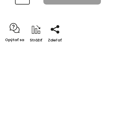
Opýtať sa
Strážiť
Zdieľať