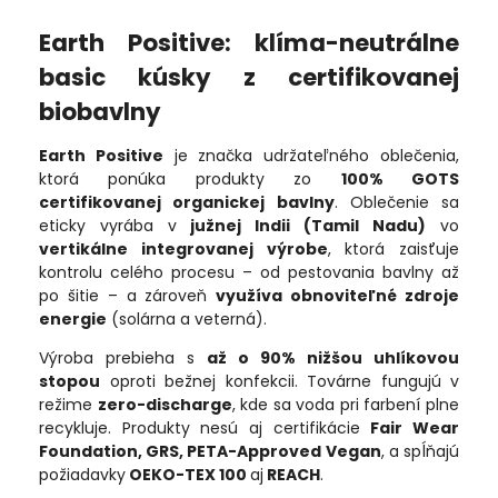
Earth Positive: klíma-neutrálne
basic kúsky z certifikovanej
biobavlny
Earth Positive
je značka udržateľného oblečenia,
ktorá ponúka produkty zo
100% GOTS
certifikovanej organickej bavlny
. Oblečenie sa
eticky vyrába v
južnej Indii (Tamil Nadu)
vo
vertikálne integrovanej výrobe
, ktorá zaisťuje
kontrolu celého procesu – od pestovania bavlny až
po šitie – a zároveň
využíva obnoviteľné zdroje
energie
(solárna a veterná).
Výroba prebieha s
až o 90% nižšou uhlíkovou
stopou
oproti bežnej konfekcii. Továrne fungujú v
režime
zero-discharge
, kde sa voda pri farbení plne
recykluje. Produkty nesú aj certifikácie
Fair Wear
Foundation, GRS, PETA-Approved Vegan
, a spĺňajú
požiadavky
OEKO-TEX 100
aj
REACH
.