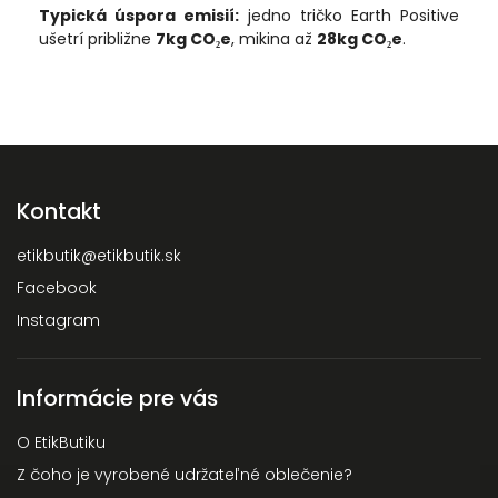
Typická úspora emisií:
jedno tričko Earth Positive
ušetrí približne
7kg CO₂e
, mikina až
28kg CO₂e
.
Kontakt
etikbutik
@
etikbutik.sk
Facebook
Instagram
Informácie pre vás
O EtikButiku
Z čoho je vyrobené udržateľné oblečenie?