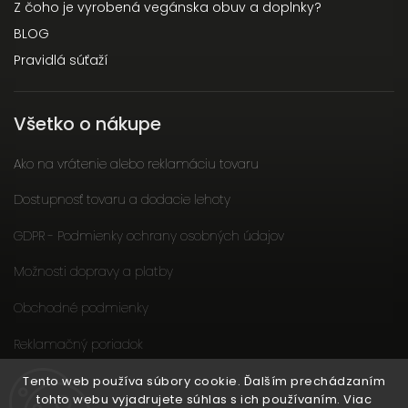
Z čoho je vyrobená vegánska obuv a doplnky?
BLOG
Pravidlá súťaží
Všetko o nákupe
Ako na vrátenie alebo reklamáciu tovaru
Dostupnosť tovaru a dodacie lehoty
GDPR - Podmienky ochrany osobných údajov
Možnosti dopravy a platby
Obchodné podmienky
Reklamačný poriadok
Slow fashion podporuje ženy
Tento web používa súbory cookie. Ďalším prechádzaním
tohto webu vyjadrujete súhlas s ich používaním. Viac