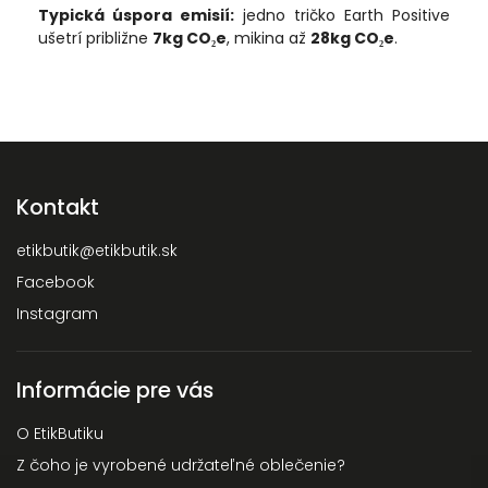
Typická úspora emisií:
jedno tričko Earth Positive
ušetrí približne
7kg CO₂e
, mikina až
28kg CO₂e
.
Kontakt
etikbutik
@
etikbutik.sk
Facebook
Instagram
Informácie pre vás
O EtikButiku
Z čoho je vyrobené udržateľné oblečenie?