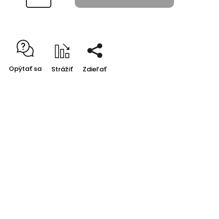
Opýtať sa
Strážiť
Zdieľať