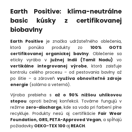
Earth Positive: klíma-neutrálne
basic kúsky z certifikovanej
biobavlny
Earth Positive
je značka udržateľného oblečenia,
ktorá ponúka produkty zo
100% GOTS
certifikovanej organickej bavlny
. Oblečenie sa
eticky vyrába v
južnej Indii (Tamil Nadu)
vo
vertikálne integrovanej výrobe
, ktorá zaisťuje
kontrolu celého procesu – od pestovania bavlny až
po šitie – a zároveň
využíva obnoviteľné zdroje
energie
(solárna a veterná).
Výroba prebieha s
až o 90% nižšou uhlíkovou
stopou
oproti bežnej konfekcii. Továrne fungujú v
režime
zero-discharge
, kde sa voda pri farbení plne
recykluje. Produkty nesú aj certifikácie
Fair Wear
Foundation, GRS, PETA-Approved Vegan
, a spĺňajú
požiadavky
OEKO-TEX 100
aj
REACH
.