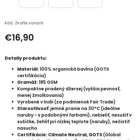
Kód:
Zvoľte variant
€16,90
Detaily produktu:
Materiál:
100
% organická bavlna (GOTS
certifikácia)
Gramáž:
185 GSM
Kompaktne pradený džersej (vyššia pevnosť,
menej žmolkovania)
Vyrobené v Indii (za podmienok Fair Trade)
Starostlivosť:
jemné pranie na 30°C (ideálne
naruby - s podobnými farbami), nebieliť, nesušiť v
sušičke, žehliť pri nízkej teplote (naruby), nečistiť
nasucho
Certifikácie: Climate Neutral, GOTS
(
Global