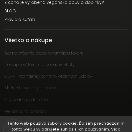
Z čoho je vyrobená vegánska obuv a doplnky?
BLOG
Pravidlá súťaží
Všetko o nákupe
Ako na vrátenie alebo reklamáciu tovaru
Dostupnosť tovaru a dodacie lehoty
GDPR - Podmienky ochrany osobných údajov
Možnosti dopravy a platby
Obchodné podmienky
Reklamačný poriadok
Slow fashion podporuje ženy
Tento web používa súbory cookie. Ďalším prechádzaním
tohto webu vyjadrujete súhlas s ich používaním. Viac