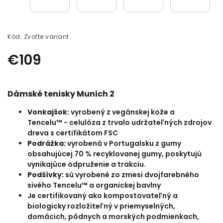
Kód:
Zvoľte variant
€109
Dámské tenisky Munich 2
Vonkajšok:
vyrobený z vegánskej kože a
Tencelu™ -
celulóza z trvalo udržateľných zdrojov
dreva s certifikátom FSC
Podrážka:
vyrobená v Portugalsku z gumy
obsahujúcej 70 % recyklovanej gumy, poskytujú
vynikajúce odpruženie a trakciu.
Podšívky:
sú vyrobené zo zmesi dvojfarebného
sivého Tencelu™ a organickej bavlny
Je certifikovaný ako kompostovateľný a
biologicky rozložiteľný v priemyselných,
domácich, pôdnych a morských podmienkach,