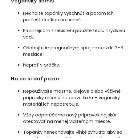
Vegánsky semiš
Nechajte topánky vyschnúť a potom ich
prečešte kefkou na semiš.
Pri silnejšom znečistení použite teplú mydlovú
vodu.
Ošetrujte impregnačným sprejom každé 2–3
mesiace.
Neprať v práčke.
Na čo si dať pozor
Nepoužívajte mastné, olejové alebo výživné
prípravky určené na pravú kožu – vegánsky
materiál ich nepotrebuje.
Vždy odporúčame nový prípravok najskôr
otestovať na menej viditeľnom mieste.
Topánky nenechávajte vlhké zvnútra, aby sa