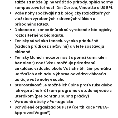
takže sa môže úplne vrátiť do prírody. Spĺňa normy
kompostovateľnosti Din Certco, Vincotte a US BPI.
Vaše nohy spočívajú na biologicky rozložiteľných
vložkách vyrobených z drevných vlákien a
prírodného latexu.
Dokonca aj konce šnúrok sú vyrobené z biologicky
rozložiteľného bioplastu.
Tenisky sú vďaka tencelu vysoko priedušné
(vzduch prúdi cez sieťovinu) a v lete zostávajú
chladné.
Tenisky Munich môžete nosiť
s ponožkami, ale i
bez nich
:) Podšívka umožňuje prirodzenú
cirkuláciu vzduchu okolo Vašich nôh, čím pomáha
udržať ich v chlade. Výborne odvádza vlhkosť a
udržuje vaše nohy v suchu.
Starostlivosť:
Je možné ich úplne prať v ruke alebo
ich vyprať na krátkom programe v studenej vode s
uterákom (pre ochranu bubna práčky)
Vyrobené eticky v Portugalsku
Schválené organizáciou PETA (certifikace “PETA-
Approved Vegan”)