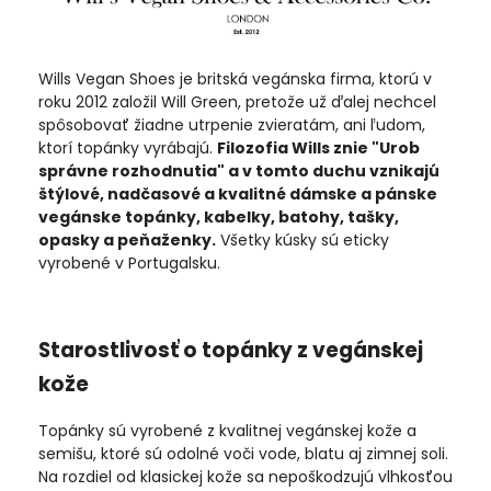
Wills Vegan Shoes je britská vegánska firma, ktorú v
roku 2012 založil Will Green, pretože už ďalej nechcel
spôsobovať žiadne utrpenie zvieratám, ani ľudom,
ktorí topánky vyrábajú.
Filozofia Wills znie "Urob
správne rozhodnutia" a v tomto duchu vznikajú
štýlové, nadčasové a kvalitné dámske a pánske
vegánske topánky, kabelky, batohy, tašky,
opasky a peňaženky.
Všetky kúsky sú eticky
vyrobené v Portugalsku.
Starostlivosť o topánky z vegánskej
kože
Topánky sú vyrobené z kvalitnej vegánskej kože a
semišu, ktoré sú odolné voči vode, blatu aj zimnej soli.
Na rozdiel od klasickej kože sa nepoškodzujú vlhkosťou