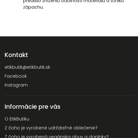
predišlo zníženiu odolnosti materiálu a vzniku
zápachu.
Kontakt
etikbutik
@
etikbutik.sk
Facebook
Instagram
Informácie pre vás
O EtikButiku
Z čoho je vyrobené udržateľné oblečenie?
Z čoho je vyrobená vegánska obuv a doplnky?