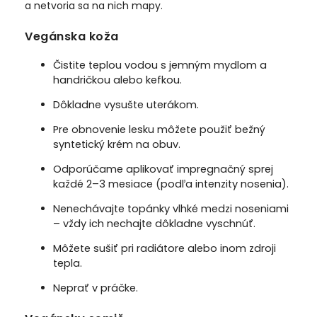
a netvoria sa na nich mapy.
Vegánska koža
Čistite teplou vodou s jemným mydlom a
handričkou alebo kefkou.
Dôkladne vysušte uterákom.
Pre obnovenie lesku môžete použiť bežný
syntetický krém na obuv.
Odporúčame aplikovať impregnačný sprej
každé 2–3 mesiace (podľa intenzity nosenia).
Nenechávajte topánky vlhké medzi noseniami
– vždy ich nechajte dôkladne vyschnúť.
Môžete sušiť pri radiátore alebo inom zdroji
tepla.
Neprať v práčke.