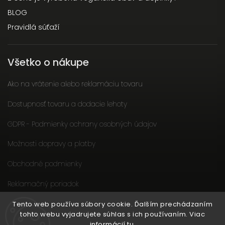
BLOG
Pravidlá súťaží
Všetko o nákupe
Ako na vrátenie alebo reklamáciu tovaru
Dostupnosť tovaru a dodacie lehoty
GDPR - Podmienky ochrany osobných údajov
Možnosti dopravy a platby
Obchodné podmienky
Reklamačný poriadok
Slow fashion podporuje ženy
Tento web používa súbory cookie. Ďalším prechádzaním
tohto webu vyjadrujete súhlas s ich používaním. Viac
informácií
tu
.