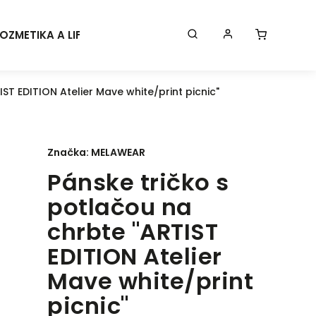
OZMETIKA A LIFESTYLE
KONTAKT
BLOG
Značk
ST EDITION Atelier Mave white/print picnic"
Značka:
MELAWEAR
Pánske tričko s
potlačou na
chrbte "ARTIST
EDITION Atelier
Mave white/print
picnic"