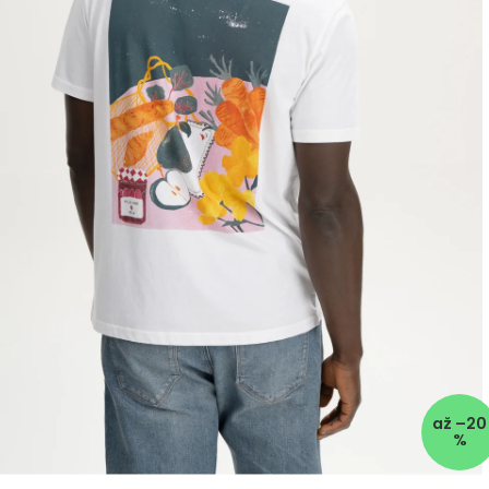
až –20
%