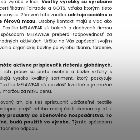
sa vyrába v Indii.
Všetky výrobky sú vyrábané
certifikátmi Fairtrade a GOTS, vďaka ktorým tieto
priemysle. Zároveň táto značka
udržuje sociálne a
je férovú mzdu.
Osobný kontakt majú s viac ako
pe. Textílie MELAWEAR sú balené a dodávané firmou
o spôsobom MELAWEAR preberá zodpovednosť za
hodných aktivitách. Určite na Vás zapôsobí svojím
nia organickej bavlny po výrobu tkanín, farbenie,
ôže aktívne prispievať k riešeniu globálnych,
m ich práce sú preto osobné a blízke vzťahy s
jú vysoko kvalitný sortiment, ktorý poskytuje
extílie MELAWEAR sú obzvlášť kvalitné a je možné
 maržou za nízku cenu.
ný trh, ale tiež sprístupniť udržateľné textílie
stupne prejsť od iba malej časti ekonomiky až k
etky produkty do obehového hospodárstva. To
ľné, budú použité vo výrobe.
Týmto spôsobom
bytočného odpadu.