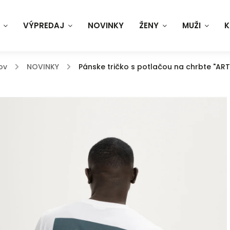
VÝPREDAJ
NOVINKY
ŽENY
MUŽI
K
ov
/
NOVINKY
/
Pánske tričko s potlačou na chrbte "ARTI