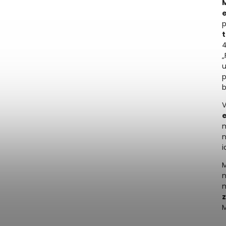
p
4
u
p
b
V
n
i
M
n
M