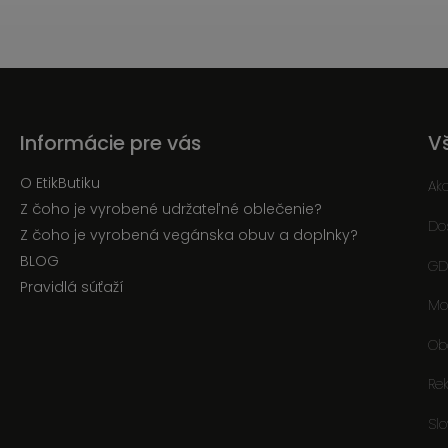
Informácie pre vás
V
O EtikButiku
Ak
Z čoho je vyrobené udržateľné oblečenie?
Do
Z čoho je vyrobená vegánska obuv a doplnky?
BLOG
GD
Pravidlá súťaží
Mo
Ob
Re
Sl