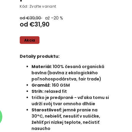
Kód:
Zvoľte variant
od €39,90
až –20 %
od
€31,90
Akcia
Detaily produktu:
Materiál:
100% česaná organická
bavlna (bavlna z ekologického
poľnohospodárstva, fair trade)
Gramáž
: 160 GSM
Strih:
relaxed fit
tričko je predprané - vďaka tomu si
udrží svôj tvar omnoho dlhšie
Starostlivosť:
jemné pranie na
30°C, nebieliť, nesušiť v sušičke,
žehliť pri nízkej teplote, nečistiť
nasucho