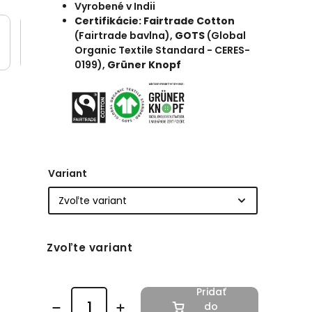
Vyrobené v Indii
Certifikácie: Fairtrade Cotton
(Fairtrade bavlna),
GOTS
(Global
Organic Textile Standard - CERES-
0199),
Grüner Knopf
Variant
Zvoľte variant
Pridať
do