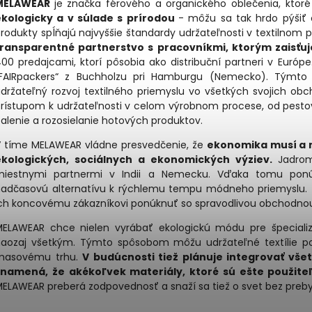
MELAWEAR
je značka férového a organického oblečenia, ktoré 
ekologicky a v súlade s prírodou
- môžu sa tak hrdo pýšiť 
rodukty spĺňajú najvyššie štandardy udržateľnosti v textilnom 
transparentné partnerstvo s pracovníkmi, ktorým zaisťu
00 predajcami, ktorí pôsobia ako distribuční partneri v Euró
„FAIRpackers“ z Buchholzu pri Hamburgu (Nemecko). Týmt
držateľný rozvoj textilného priemyslu vo všetkých svojich obc
rístupom k udržateľnosti v celom výrobnom procese, od pestova
alenie a rozosielanie hotových produktov.
 tíme MELAWEAR vládne presvedčenie, že
ekonomika musí a m
ekologických, sociálnych a ekonomických výziev.
Jadro
miestnymi partnermi v Indii a Nemecku. Vďaka tomu ponúka
adčasovú alternatívu k rýchlemu tempu módneho priemyslu. T
ch koncovému zákazníkovi ponúknuť so spravodlivou obchodnou
ELAWEAR chce nielen vyrábať ekologickú módu pre špecializova
aozaj všetkým. Týmto spôsobom môžu udržateľné textílie po
masovému trhu.
V budúcnosti tiež plánuje integrovať vš
znamená, že akékoľvek materiály, ktoré sú ešte použite
ELAWEAR preberá zodpovednosť a snaží sa tiež o svet bez pre