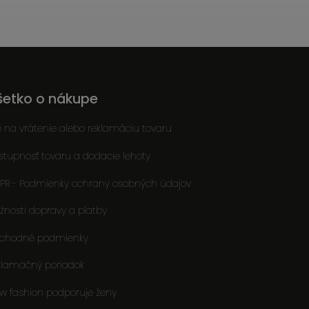
šetko o nákupe
o na vrátenie alebo reklamáciu tovaru
stupnosť tovaru a dodacie lehoty
PR - Podmienky ochrany osobných údajov
žnosti dopravy a platby
chodné podmienky
klamačný poriadok
ow fashion podporuje ženy