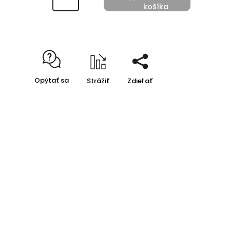
košíka
Opýtať sa
Strážiť
Zdieľať