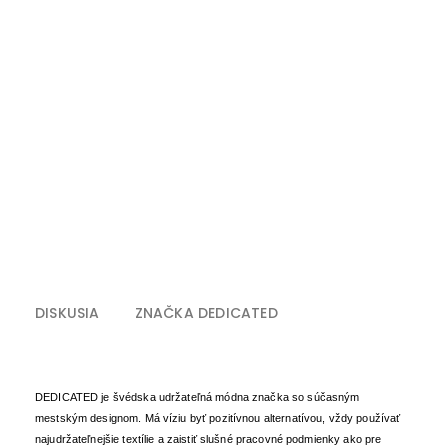
DISKUSIA
ZNAČKA
DEDICATED
DEDICATED je švédska udržateľná módna značka so súčasným
mestským designom. Má víziu byť pozitívnou alternatívou, vždy používať
najudržateľnejšie textílie a zaistiť slušné pracovné podmienky ako pre