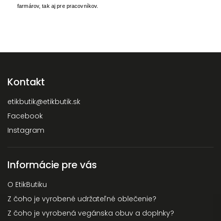
farmárov, tak aj pre pracovníkov.
Kontakt
etikbutik
@
etikbutik.sk
Facebook
Instagram
Informácie pre vás
O EtikButiku
Z čoho je vyrobené udržateľné oblečenie?
Z čoho je vyrobená vegánska obuv a doplnky?