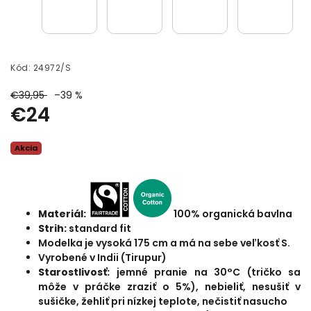
Kód:
24972/S
€39,95
–39 %
€24
Akcia
Materiál:
100% organická bavlna
Strih:
standard fit
Modelka je vysoká 175 cm a má na sebe veľkosť S.
Vyrobené v Indii (Tirupur)
Starostlivosť:
jemné pranie na 30°C (tričko sa
môže v práčke zraziť o 5%), nebieliť, nesušiť v
sušičke, žehliť pri nízkej teplote, nečistiť nasucho