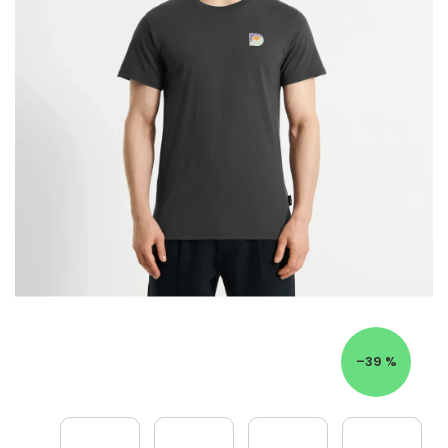
–39 %