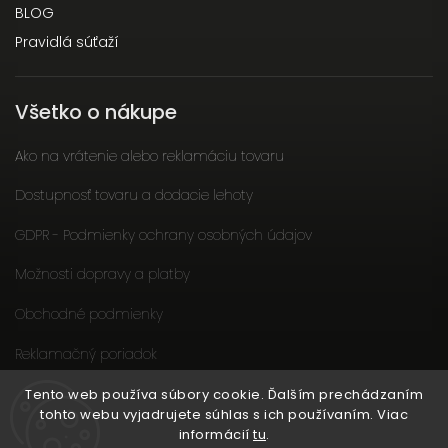
BLOG
Pravidlá súťaží
Všetko o nákupe
Ako na vrátenie alebo reklamáciu tovaru
Dostupnosť tovaru a dodacie lehoty
GDPR - Podmienky ochrany osobných údajov
Možnosti dopravy a platby
Obchodné podmienky
Reklamačný poriadok
Slow fashion podporuje ženy
Tento web používa súbory cookie. Ďalším prechádzaním
tohto webu vyjadrujete súhlas s ich používaním. Viac
informácií
tu
.