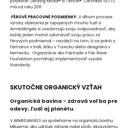
polyester, Lenzing Modal® a Tencel®. Certifikát GOTS
má od roku 2011.
FÉROVÉ PRACOVNÉ PODMIENKY.
V dlhom procese
výroby oblečenia je zapojených mnoho ľudí a
ArmedAngels si uvedomujú svoju zodpovednosť, aby
každý jeden mohol vykonávať svoju prácu za
férových podmienok - nezáleží na tom, či sa jedná o
farmárov v Indii, šičku v Turecku alebo designéra v
Nemecku. Organizácie ako Fairtrade a Fair Wear
Foundation pomáhajú implementovať vysoké
štandardy.
SKUTOČNE ORGANICKÝ VZŤAH
Organická bavlna - zdravá voľba pre
odevy, ľudí aj planétu.
V ARMEDANGELS sa spoliehame na organickú bavlnu.
Milujeme, ako udržuje zdravie našej pôdy, ekosystému