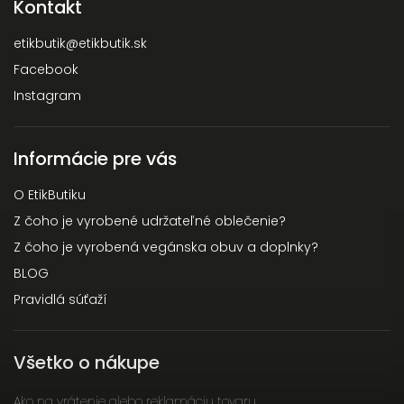
Kontakt
etikbutik
@
etikbutik.sk
Facebook
Instagram
Informácie pre vás
O EtikButiku
Z čoho je vyrobené udržateľné oblečenie?
Z čoho je vyrobená vegánska obuv a doplnky?
BLOG
Pravidlá súťaží
Všetko o nákupe
Ako na vrátenie alebo reklamáciu tovaru