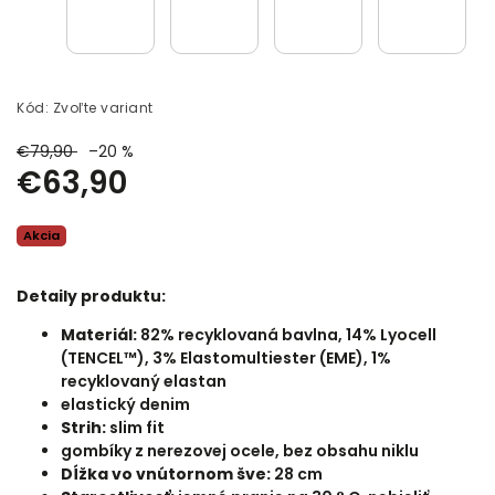
Kód:
Zvoľte variant
€79,90
–20 %
€63,90
Akcia
Detaily produktu:
Materiál:
82% recyklovaná bavlna, 14% Lyocell
(TENCEL™), 3% Elastomultiester (EME), 1%
recyklovaný elastan
elastický denim
Strih:
slim fit
gombíky z nerezovej ocele, bez obsahu niklu
Dĺžka vo vnútornom šve:
28 cm