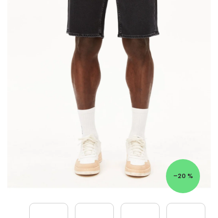
–20 %