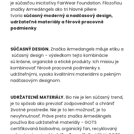
je súčasťou inicitatívy FairWear Foundation. Filozofiou
značky ArmedAngels ako tri hlavné piliere
tvoria
súčasný moderný a nadčasový design,
udržateľné materiály a férové pracovné
podmienky
.
SÚČASNÝ DESIGN.
Značka Armedangels miluje etiku a
súčasný design – výsledkom tejto kombinácie
sú krásne, organické a etické produkty. Ich misiou je
kombinovať férové pracovné podmienky s
udržiteľnými, vysoko kvalitními materiálmi a pekným
nadčasovým designom.
UDRŽATEĽNÉ MATERIÁLY.
Bio nie je len súčasný trend,
je to spôsob ako prevziať zodpovednosť a chrániť
životné prostredie. Nie je to len možnosť, je to
nevyhnutnosť. Práve preto značka ArmedAngels
používa iba udržateľné materiály - GOTS
certifikovaná biobavlna, organický ľan, recyklovaný