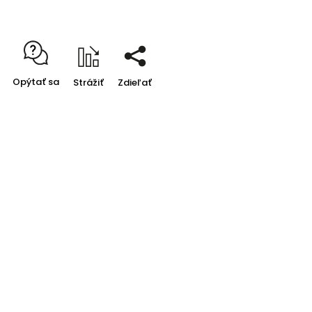
Opýtať sa
Strážiť
Zdieľať