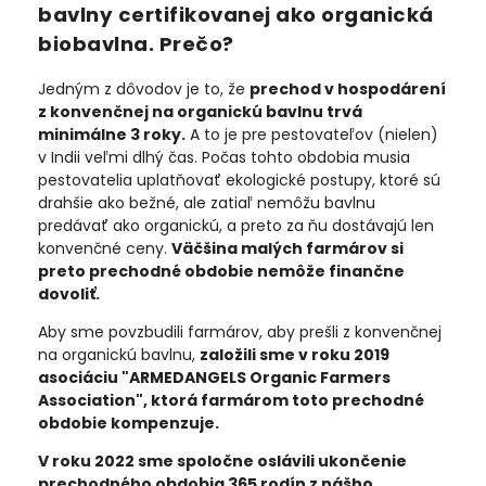
bavlny certifikovanej ako organická
biobavlna. Prečo?
Jedným z dôvodov je to, že
prechod v hospodárení
z konvenčnej na organickú bavlnu trvá
minimálne 3 roky.
A to je pre pestovateľov (nielen)
v Indii veľmi dlhý čas. Počas tohto obdobia musia
pestovatelia uplatňovať ekologické postupy, ktoré sú
drahšie ako bežné, ale zatiaľ nemôžu bavlnu
predávať ako organickú, a preto za ňu dostávajú len
konvenčné ceny.
Väčšina malých farmárov si
preto prechodné obdobie nemôže finančne
dovoliť.
Aby sme povzbudili farmárov, aby prešli z konvenčnej
na organickú bavlnu,
založili sme v roku 2019
asociáciu "ARMEDANGELS Organic Farmers
Association", ktorá farmárom toto prechodné
obdobie kompenzuje.
V roku 2022 sme spoločne oslávili ukončenie
prechodného obdobia 365 rodín z nášho