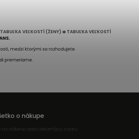
ť
TABUĽKA VEĽKOSTÍ (ŽENY)
a
TABUĽKA VEĽKOSTÍ
ANS.
kosti, medzi ktorými sa rozhodujete.
radi premeriame.
šetko o nákupe
o na vrátenie alebo reklamáciu tovaru