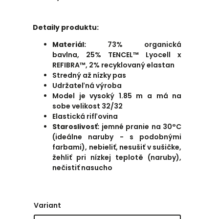
Detaily produktu:
Materiál:
73% organická
bavlna, 25% TENCEL™ Lyocell x
REFIBRA™, 2% recyklovaný elastan
Stredný až nízky pas
Udržateľná výroba
Model je vysoký 1.85 m a má na
sobe velikost 32/32
Elastická rifľovina
Staroslivosť:
jemné pranie na 30°C
(ideálne naruby - s podobnými
farbami), nebieliť, nesušiť v sušičke,
žehliť pri nízkej teplotě (naruby),
nečistiť nasucho
Variant