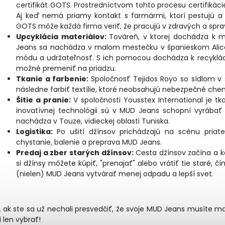
certifikát GOTS. Prostredníctvom tohto procesu certifikáci
Aj keď nemá priamy kontakt s farmármi, ktorí pestujú a z
GOTS môže každá firma veriť, že pracujú v zdravých a spr
Upcyklácia materiálov:
Továreň, v ktorej dochádza k me
Jeans sa nachádza v malom mestečku v španieskom Alican
módu a udržateľnosť. S ich pomocou dochádza k recyklácii
možné premeniť na priadzu.
Tkanie a farbenie:
Spoločnosť Tejidos Royo so sídlom v
následne farbiť textílie, ktoré neobsahujú nebezpečné che
Šitie a pranie:
V spoločnosti Yousstex International je t
inovatívnej technológii sú v MUD Jeans schopní vyrábať 
nachádza v Touze, vidieckej oblasti Tuniska.
Logistika:
Po ušití džínsov prichádzajú na scénu priateľ
chystanie, balenie a preprava MUD Jeans.
Predaj a zber starých džínsov:
Cesta džínsov začína a k
si džínsy môžete kúpiť, "prenajať" alebo vrátiť tie staré,
(nielen) MUD Jeans vytvárať menej odpadu a lepší svet.
 ak ste sa už nechali presvedčiť, že svoje MUD Jeans musíte m
i len vybrať!