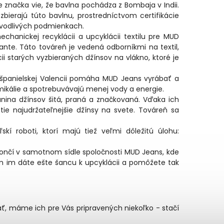
e značka vie, že bavlna pochádza z Bombaja v Indii.
bierajú túto bavlnu, prostredníctvom certifikácie
avodlivých podmienkach.
chanickej recyklácii a upcyklácii textilu pre MUD
te. Táto továreň je vedená odborníkmi na textil,
 starých vyzbieraných džínsov na vlákno, ktoré je
 španielskej Valencii pomáha MUD Jeans vyrábať a
mikálie a spotrebuvávajú menej vody a energie.
kanina džínsov šitá, praná a značkovaná. Vďaka ich
tie najudržateľnejšie džínsy na svete. Továreň sa
skí roboti, ktorí majú tiež veľmi dôležitú úlohu:
ončí v samotnom sídle spoločnosti MUD Jeans, kde
 čím im dáte ešte šancu k upcyklácii a pomôžete tak
ať, máme ich pre Vás pripravených niekoľko - stačí