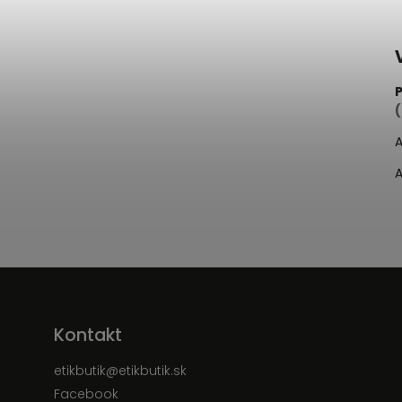
A
A
Kontakt
etikbutik
@
etikbutik.sk
Facebook