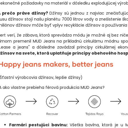
ekonečné požiadavky na materiál v dôsledku explodujúcej výroby 
A prečo práve džínsy?
Džínsy sú jednou z najviac znečisťuj
usu džínsov stojí našu planétu 7000 litrov vody a znešistenie 
iliónov džínsov môže byť vplyv recyklácie džínsov a používania 
ert verí, že zábava, ktorá sprevádza módu je možné aj bez niče
ímom premenil MUD Jeans na príkladnú cirkulárnu módnu spolo
Lease a jeans" a dôsledne zavádzal princípy cirkulárnej ek
žínsov na svete, ktorá uplatňuje princípy obehového hosp
Šťastní výrobcovia džínsov, lepšie džínsy)
 ako vlastne prebieha férová produkcia MUD Jeans?
Farmári pestujúci bavlnu:
Všetka bavlna, ktorá je u