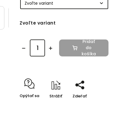
Zvoľte variant
Pridať
do
košíka
Opýtať sa
Strážiť
Zdieľať