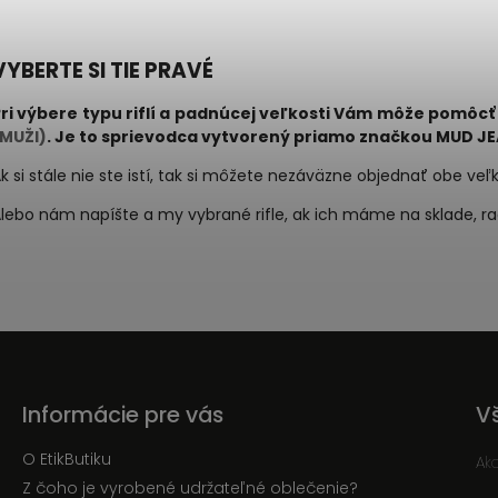
VYBERTE SI TIE PRAVÉ
Pri výbere typu riflí a padnúcej veľkosti Vám môže pomôc
(MUŽI)
. Je to sprievodca vytvorený priamo značkou MUD JE
k si stále nie ste istí, tak si môžete nezáväzne objednať obe veľ
lebo nám napíšte a my vybrané rifle, ak ich máme na sklade, 
Informácie pre vás
V
O EtikButiku
Ak
Z čoho je vyrobené udržateľné oblečenie?