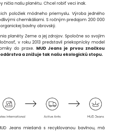
ničia našu planétu. Chcel robiť veci inak.
úcich položiek módneho priemyslu. Výroba jedného
škodlivými chemikáliami. S ročným predajom 200 000
organickej bavlny obrovský.
nia planéty Zeme a jej zdrojov. Spoločne so svojím
čnosť, v roku 2013 predstavil priekopnícky model
onomiky do praxe.
MUD Jeans je prvou značkou
odárstva a znižuje tak našu ekologickú stopu.
 MUD Jeans miešaná s recyklovanou bavlnou, má