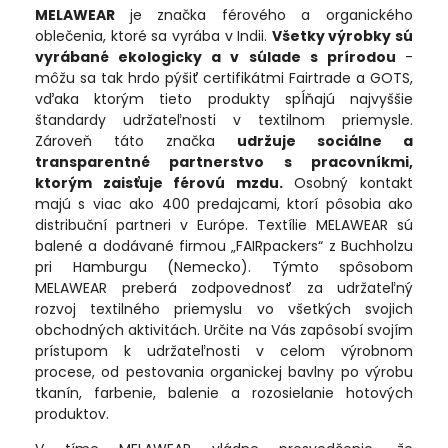
MELAWEAR
je značka férového a organického
oblečenia, ktoré sa vyrába v Indii.
Všetky výrobky sú
vyrábané ekologicky a v súlade s prírodou
-
môžu sa tak hrdo pýšiť certifikátmi Fairtrade a GOTS,
vďaka ktorým tieto produkty spĺňajú najvyššie
štandardy udržateľnosti v textilnom priemysle.
Zároveň táto značka
udržuje sociálne a
transparentné partnerstvo s pracovníkmi,
ktorým zaisťuje férovú mzdu.
Osobný kontakt
majú s viac ako 400 predajcami, ktorí pôsobia ako
distribuční partneri v Európe. Textílie MELAWEAR sú
balené a dodávané firmou „FAIRpackers“ z Buchholzu
pri Hamburgu (Nemecko). Týmto spôsobom
MELAWEAR preberá zodpovednosť za udržateľný
rozvoj textilného priemyslu vo všetkých svojich
obchodných aktivitách. Určite na Vás zapôsobí svojím
prístupom k udržateľnosti v celom výrobnom
procese, od pestovania organickej bavlny po výrobu
tkanín, farbenie, balenie a rozosielanie hotových
produktov.