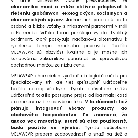
V tíme MELAWEAR vládne presvedčenie, že
ekonomika musí a môže aktívne prispievať k
riešeniu globálnych, ekologických, sociálnych a
ekonomických výziev.
Jadrom ich práce sú preto
osobné a blízke vzťahy s miestnymi partnermi v Indii
a Nemecku. Vďaka tomu ponúkajú vysoko kvalitný
sortiment, ktorý poskytuje nadčasovú alternatívu k
rýchlemu tempu módneho priemyslu. Textílie
MELAWEAR sú obzvlášť kvalitné a je možné ich
koncovému zákazníkovi ponúknuť so spravodlivou
obchodnou maržou za nízku cenu.
MELAWEAR chce nielen vyrábať ekologickú módu pre
špecializovaný trh, ale tiež sprístupniť udržateľné
textílie naozaj všetkým. Týmto spôsobom môžu
udržateľné textílie postupne prejsť od iba malej časti
ekonomiky až k masovému trhu.
V budúcnosti tiež
plánuje integrovať všetky produkty do
obehového hospodárstva. To znamená, že
akékoľvek materiály, ktoré sú ešte použiteľné,
budú použité vo výrobe.
Týmto spôsobom
MELAWEAR preberá zodpovednosť a snaží sa tiež o