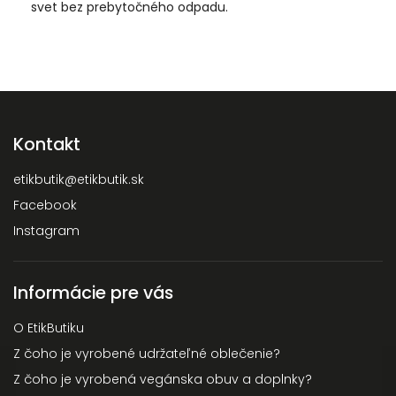
svet bez prebytočného odpadu.
Kontakt
etikbutik
@
etikbutik.sk
Facebook
Instagram
Informácie pre vás
O EtikButiku
Z čoho je vyrobené udržateľné oblečenie?
Z čoho je vyrobená vegánska obuv a doplnky?