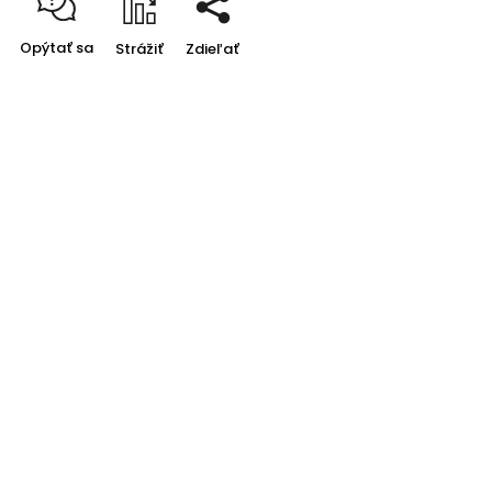
Opýtať sa
Strážiť
Zdieľať