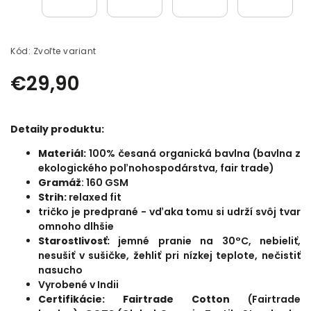
Kód:
Zvoľte variant
€29,90
Detaily produktu:
Materiál:
100% česaná organická bavlna (bavlna z
ekologického poľnohospodárstva, fair trade)
Gramáž
: 160 GSM
Strih:
relaxed fit
tričko je predprané - vďaka tomu si udrží svôj tvar
omnoho dlhšie
Starostlivosť:
jemné pranie na 30°C, nebieliť,
nesušiť v sušičke, žehliť pri nízkej teplote, nečistiť
nasucho
Vyrobené v Indii
Certifikácie: Fairtrade Cotton
(Fairtrade