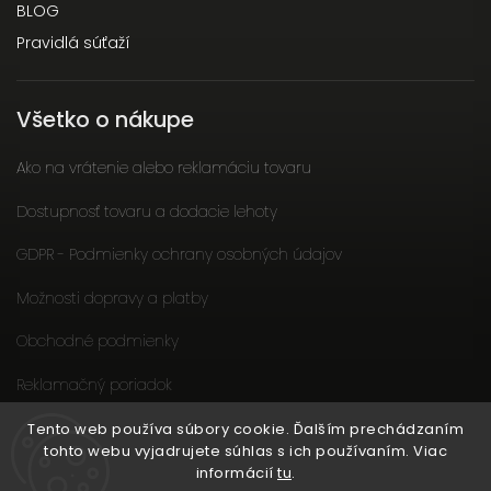
BLOG
Pravidlá súťaží
Všetko o nákupe
Ako na vrátenie alebo reklamáciu tovaru
Dostupnosť tovaru a dodacie lehoty
GDPR - Podmienky ochrany osobných údajov
Možnosti dopravy a platby
Obchodné podmienky
Reklamačný poriadok
Slow fashion podporuje ženy
Tento web používa súbory cookie. Ďalším prechádzaním
tohto webu vyjadrujete súhlas s ich používaním. Viac
informácií
tu
.