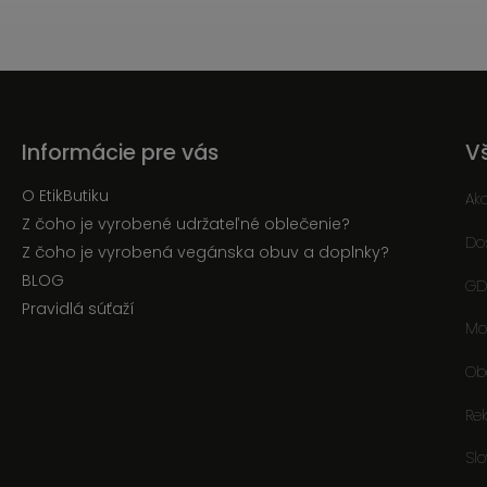
Informácie pre vás
V
O EtikButiku
Ak
Z čoho je vyrobené udržateľné oblečenie?
Do
Z čoho je vyrobená vegánska obuv a doplnky?
BLOG
GD
Pravidlá súťaží
Mo
Ob
Re
Sl