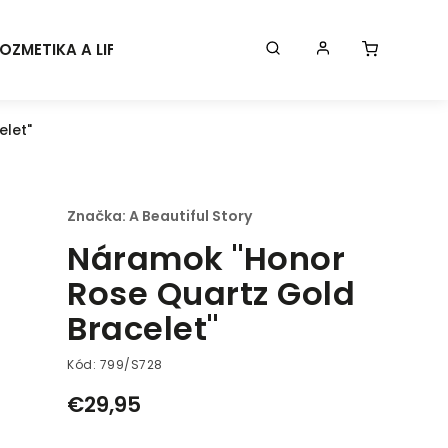
OZMETIKA A LIFESTYLE
KONTAKT
BLOG
Značk
elet"
Značka:
A Beautiful Story
Náramok "Honor
Rose Quartz Gold
Bracelet"
Kód:
799/S728
€29,95