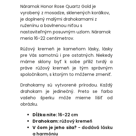
Náramok Honor Rose Quartz Gold je
vyrobený z mosadze, sklenených korálkov,
je doplnený malými drahokamami z
ruženínu a bavlnenou niťou s ​​
nastaviteľným posuvným uzlom. Náramok
meria 16-22 centimetrov.
Rúžový kremeň je kameňom lásky, lásky
pre Vás samotnú i pre ostatných. Niekedy
máme sklony byť k sobe příliž tvrdý a
práve rúžový kremeň je tým správným
spoločníkom, s ktorým to môžeme zmeniť.
Drahokamy sú vytvorené prírodou. Každý
drahokam je jedinečný. Preto se farba
vašeho šperku môže mierne líšiť od
obrázku.
Dĺžka nite:
16-22 cm
Drahokam:
rúžový kremeň
V čom je jeho sila?
- dodává lásku
a harmóniu