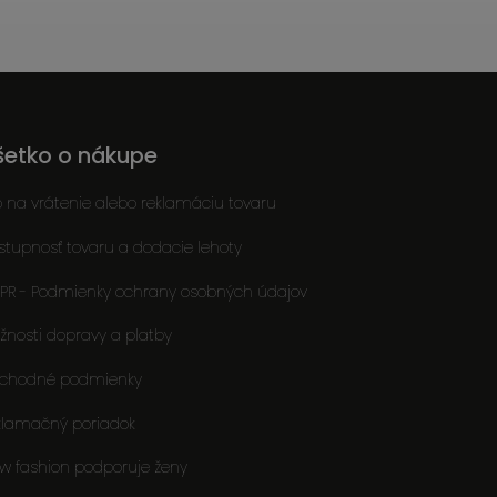
šetko o nákupe
o na vrátenie alebo reklamáciu tovaru
stupnosť tovaru a dodacie lehoty
PR - Podmienky ochrany osobných údajov
žnosti dopravy a platby
chodné podmienky
klamačný poriadok
ow fashion podporuje ženy