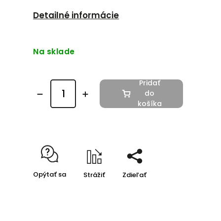
Detailné informácie
Na sklade
Pridať
do
košíka
Opýtať sa
Strážiť
Zdieľať