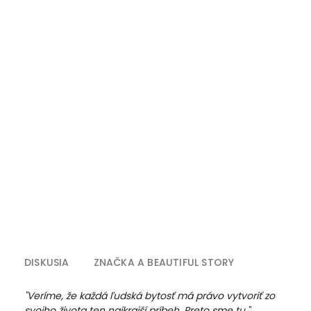
DISKUSIA
ZNAČKA
A BEAUTIFUL STORY
"Veríme, že každá ľudská bytosť má právo vytvoriť zo
svojho života ten najkrajší príbeh. Preto sme tu."