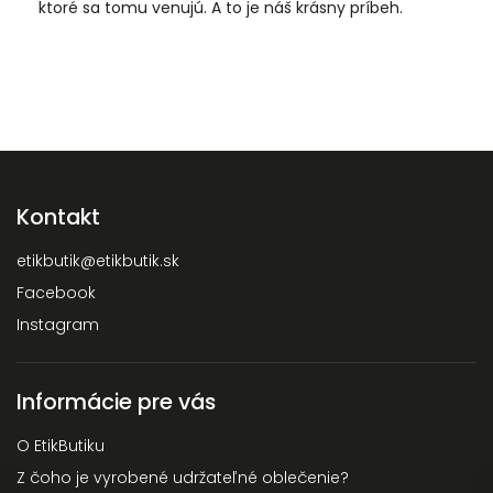
ktoré sa tomu venujú. A to je náš krásny príbeh.
Kontakt
etikbutik
@
etikbutik.sk
Facebook
Instagram
Informácie pre vás
O EtikButiku
Z čoho je vyrobené udržateľné oblečenie?