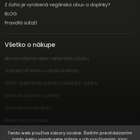
Z čoho je vyrobená vegánska obuv a doplnky?
BLOG
Pravidlá súťaží
Všetko o nákupe
Ako na vrátenie alebo reklamáciu tovaru
Dostupnosť tovaru a dodacie lehoty
GDPR - Podmienky ochrany osobných údajov
Možnosti dopravy a platby
Obchodné podmienky
Reklamačný poriadok
Slow fashion podporuje ženy
Tento web používa súbory cookie. Ďalším prechádzaním
tohto webu vyjadrujete súhlas s ich používaním. Viac