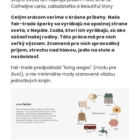
Cathelijne Lania, zakladateľka A Beautiful Story
Celým srdcom veríme v krásne príbehy. Naše
fair-trade šperky sa vyrábajú na opačnej strane
sveta, v Nepále. Ľudia, ktorí ich vyrábajú, sú ako
súčasť našej rodiny. Táto práca má pre nich
veľký význam. Znamená pre nich spravodlivý
príjem, strechu nad hlavou, jedlo na stole a
nezávislosť.
Fair-trade predpokladá "living wages" (mzdu pre
život), a nie minimálne mzdy stanovené vládou
jednotlivých krajín.