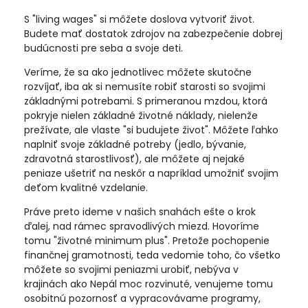
S "living wages" si môžete doslova vytvoriť život.
Budete mať dostatok zdrojov na zabezpečenie dobrej
budúcnosti pre seba a svoje deti.
Veríme, že sa ako jednotlivec môžete skutočne
rozvíjať, iba ak si nemusíte robiť starosti so svojimi
základnými potrebami. S primeranou mzdou, ktorá
pokryje nielen základné životné náklady, nielenže
prežívate, ale vlaste "si budujete život". Môžete ľahko
naplniť svoje základné potreby (jedlo, bývanie,
zdravotná starostlivosť), ale môžete aj nejaké
peniaze ušetriť na neskôr a napríklad umožniť svojim
deťom kvalitné vzdelanie.
Práve preto ideme v našich snahách ešte o krok
ďalej, nad rámec spravodlivých miezd. Hovoríme
tomu "životné minimum plus". Pretože pochopenie
finančnej gramotnosti, teda vedomie toho, čo všetko
môžete so svojimi peniazmi urobiť, nebýva v
krajinách ako Nepál moc rozvinuté, venujeme tomu
osobitnú pozornosť a vypracovávame programy,