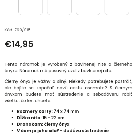
Kód:
799/S15
€14,95
Tento náramok je vyrobený z bavlnenej nite a čierneho
ónyxu. Náramok má posuvný uzol z bavlnenej nite.
Čierny ónyx je vážny a silný. Niekedy potrebujete postrčiť,
ale bojíte sa započať novú cestu osamote? S čiernym
ónyxom budete mať sústredenie a sebadôveru robiť
všetko, čo len chcete.
Rozmery karty:
74 x 74 mm
Dĺžka nite:
15 - 22 cm
Drahokam:
čierny ónyx
V čom je jeho sila?
-
dodáva sústredenie