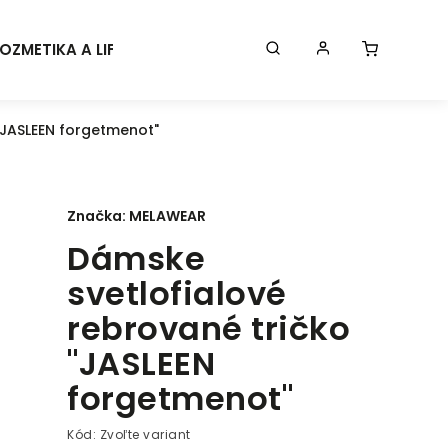
OZMETIKA A LIFESTYLE
KONTAKT
BLOG
Značk
"JASLEEN forgetmenot"
Značka:
MELAWEAR
Dámske
svetlofialové
rebrované tričko
"JASLEEN
forgetmenot"
Kód:
Zvoľte variant