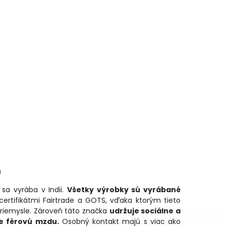
)
sa vyrába v Indii.
Všetky výrobky sú vyrábané
certifikátmi Fairtrade a GOTS, vďaka ktorým tieto
priemysle. Zároveň táto značka
udržuje sociálne a
je férovú mzdu.
Osobný kontakt majú s viac ako