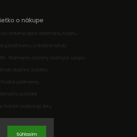
šetko o nákupe
o na vrátenie alebo reklamáciu tovaru
stupnosť tovaru a dodacie lehoty
PR - Podmienky ochrany osobných údajov
žnosti dopravy a platby
chodné podmienky
klamačný poriadok
ow fashion podporuje ženy
Súhlasím