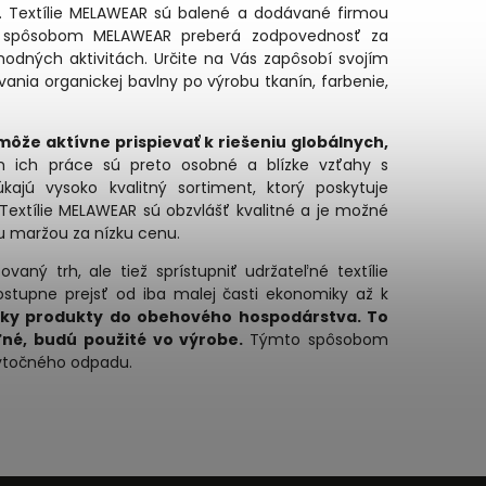
pe. Textílie MELAWEAR sú balené a dodávané firmou
o spôsobom MELAWEAR preberá zodpovednosť za
hodných aktivitách. Určite na Vás zapôsobí svojím
nia organickej bavlny po výrobu tkanín, farbenie,
ôže aktívne prispievať k riešeniu globálnych,
m ich práce sú preto osobné a blízke vzťahy s
jú vysoko kvalitný sortiment, ktorý poskytuje
extílie MELAWEAR sú obzvlášť kvalitné a je možné
 maržou za nízku cenu.
ný trh, ale tiež sprístupniť udržateľné textílie
stupne prejsť od iba malej časti ekonomiky až k
etky produkty do obehového hospodárstva. To
ľné, budú použité vo výrobe.
Týmto spôsobom
bytočného odpadu.