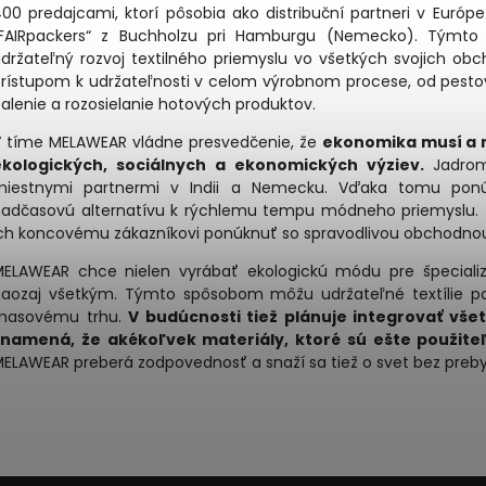
00 predajcami, ktorí pôsobia ako distribuční partneri v Euró
„FAIRpackers“ z Buchholzu pri Hamburgu (Nemecko). Týmt
držateľný rozvoj textilného priemyslu vo všetkých svojich obc
rístupom k udržateľnosti v celom výrobnom procese, od pestova
alenie a rozosielanie hotových produktov.
 tíme MELAWEAR vládne presvedčenie, že
ekonomika musí a m
ekologických, sociálnych a ekonomických výziev.
Jadro
miestnymi partnermi v Indii a Nemecku. Vďaka tomu ponúka
adčasovú alternatívu k rýchlemu tempu módneho priemyslu. T
ch koncovému zákazníkovi ponúknuť so spravodlivou obchodnou
ELAWEAR chce nielen vyrábať ekologickú módu pre špecializova
aozaj všetkým. Týmto spôsobom môžu udržateľné textílie po
masovému trhu.
V budúcnosti tiež plánuje integrovať vš
znamená, že akékoľvek materiály, ktoré sú ešte použite
ELAWEAR preberá zodpovednosť a snaží sa tiež o svet bez pre