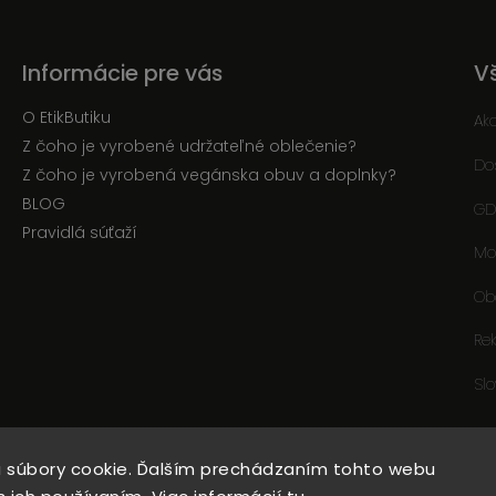
Informácie pre vás
V
O EtikButiku
Ak
Z čoho je vyrobené udržateľné oblečenie?
Do
Z čoho je vyrobená vegánska obuv a doplnky?
BLOG
GD
Pravidlá súťaží
Mo
Ob
Re
Sl
 súbory cookie. Ďalším prechádzaním tohto webu
Copyright 2026
EtikButik.sk
. Všetky práva vyhradené.