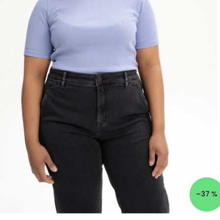
–37 %