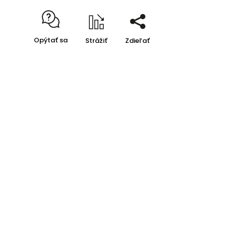
Opýtať sa
Strážiť
Zdieľať