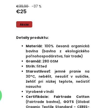
€39,90
–37 %
€25
Akcia
Detaily produktu:
Materiál:
100% česaná organická
bavlna (bavlna z ekologického
poľnohospodárstva, fair trade)
Gramáž
: 280 GSM
Strih:
fitted
Starostlivosť:
jemné pranie na
30°C, nebělit, nesušiť v sušičke,
žehliť pri nízkej teplote, nečistiť
nasucho
Vyrobené v Indii
Certifikácie: Fairtrade Cotton
(Fairtrade bavlna),
GOTS
(Global
Organic Textile Standard - CERES-