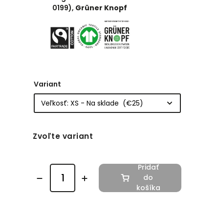
0199),
Grüner Knopf
Variant
Zvoľte variant
Pridať
do
košíka