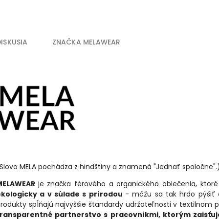
DISKUSIA
ZNAČKA
MELAWEAR
Slovo MELA pochádza z hindštiny a znamená "Jednať spoločne".
MELAWEAR
je značka férového a organického oblečenia, ktoré 
ekologicky a v súlade s prírodou
- môžu sa tak hrdo pýšiť 
rodukty spĺňajú najvyššie štandardy udržateľnosti v textilnom 
transparentné partnerstvo s pracovníkmi, ktorým zaisťu