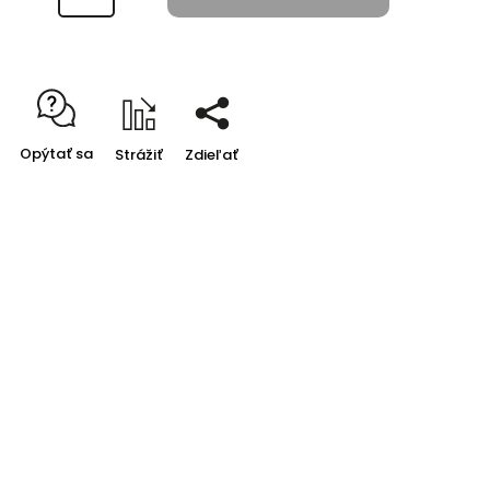
Opýtať sa
Strážiť
Zdieľať