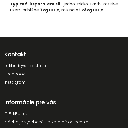
Typická úspora emisií:
jedno tričko Earth Positive
ušetrí približne
7kg CO₂e
, mikina až
28kg CO₂e
.
Kontakt
etikbutik
@
etikbutik.sk
Facebook
Instagram
Informácie pre vás
O EtikButiku
Z čoho je vyrobené udržateľné oblečenie?