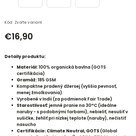
Kód:
Zvoľte variant
€16,90
Detaily produktu:
Materiál:
100
% organická bavlna (GOTS
certifikácia)
Gramáž:
185 GSM
Kompaktne pradený džersej (vyššia pevnosť,
menej žmolkovania)
Vyrobené v Indii (za podmienok Fair Trade)
Starostlivosť:
jemné pranie na 30°C (ideálne
naruby - s podobnými farbami), nebieliť, nesušiť v
sušičke, žehliť pri nízkej teplote (naruby), nečistiť
nasucho
Certifikácie: Climate Neutral, GOTS
(
Global