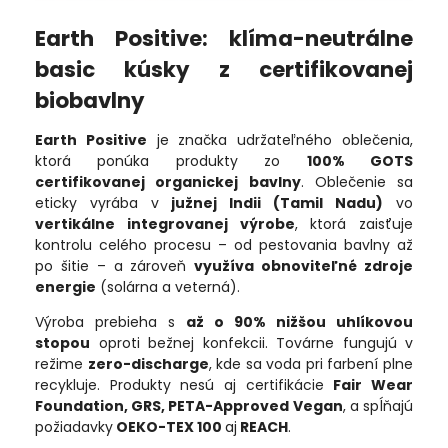
Earth Positive: klíma-neutrálne
basic kúsky z certifikovanej
biobavlny
Earth Positive
je značka udržateľného oblečenia,
ktorá ponúka produkty zo
100% GOTS
certifikovanej organickej bavlny
. Oblečenie sa
eticky vyrába v
južnej Indii (Tamil Nadu)
vo
vertikálne integrovanej výrobe
, ktorá zaisťuje
kontrolu celého procesu – od pestovania bavlny až
po šitie – a zároveň
využíva obnoviteľné zdroje
energie
(solárna a veterná).
Výroba prebieha s
až o 90% nižšou uhlíkovou
stopou
oproti bežnej konfekcii. Továrne fungujú v
režime
zero-discharge
, kde sa voda pri farbení plne
recykluje. Produkty nesú aj certifikácie
Fair Wear
Foundation, GRS, PETA-Approved Vegan
, a spĺňajú
požiadavky
OEKO-TEX 100
aj
REACH
.