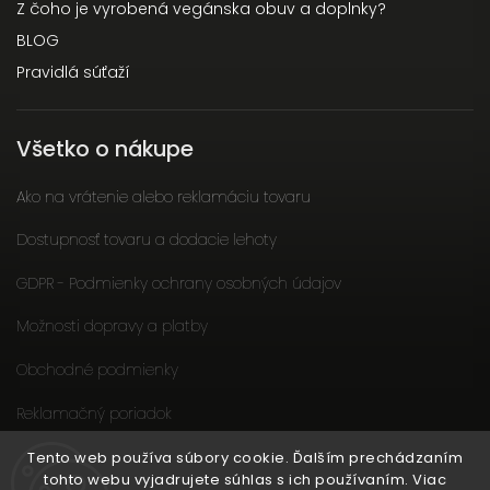
Z čoho je vyrobená vegánska obuv a doplnky?
BLOG
Pravidlá súťaží
Všetko o nákupe
Ako na vrátenie alebo reklamáciu tovaru
Dostupnosť tovaru a dodacie lehoty
GDPR - Podmienky ochrany osobných údajov
Možnosti dopravy a platby
Obchodné podmienky
Reklamačný poriadok
Slow fashion podporuje ženy
Tento web používa súbory cookie. Ďalším prechádzaním
tohto webu vyjadrujete súhlas s ich používaním. Viac