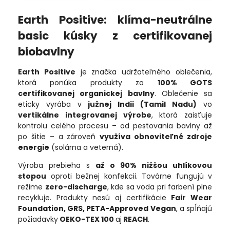
Earth Positive: klíma-neutrálne
basic kúsky z certifikovanej
biobavlny
Earth Positive
je značka udržateľného oblečenia,
ktorá ponúka produkty zo
100% GOTS
certifikovanej organickej bavlny
. Oblečenie sa
eticky vyrába v
južnej Indii (Tamil Nadu)
vo
vertikálne integrovanej výrobe
, ktorá zaisťuje
kontrolu celého procesu – od pestovania bavlny až
po šitie – a zároveň
využíva obnoviteľné zdroje
energie
(solárna a veterná).
Výroba prebieha s
až o 90% nižšou uhlíkovou
stopou
oproti bežnej konfekcii. Továrne fungujú v
režime
zero-discharge
, kde sa voda pri farbení plne
recykluje. Produkty nesú aj certifikácie
Fair Wear
Foundation, GRS, PETA-Approved Vegan
, a spĺňajú
požiadavky
OEKO-TEX 100
aj
REACH
.