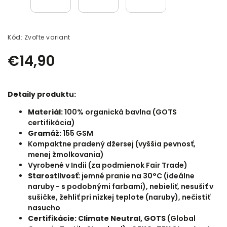
Kód:
Zvoľte variant
€14,90
Detaily produktu:
Materiál:
100
% organická bavlna (GOTS
certifikácia)
Gramáž:
155 GSM
Kompaktne pradený džersej (vyššia pevnosť,
menej žmolkovania)
Vyrobené v Indii (za podmienok Fair Trade)
Starostlivosť:
jemné pranie na 30°C (ideálne
naruby - s podobnými farbami), nebieliť, nesušiť v
sušičke, žehliť pri nízkej teplote (naruby), nečistiť
nasucho
Certifikácie: Climate Neutral, GOTS
(
Global