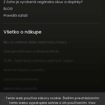
Z čoho je vyrobená vegánska obuv a doplnky?
BLOG
Pravidlá súťaží
Všetko o nákupe
Ako na vrátenie alebo reklamáciu tovaru
Dostupnosť tovaru a dodacie lehoty
GDPR - Podmienky ochrany osobných údajov
Možnosti dopravy a platby
Obchodné podmienky
Reklamačný poriadok
Slow fashion podporuje ženy
Tento web používa súbory cookie. Ďalším prechádzaním
tohto webu vyjadrujete súhlas s ich používaním. Viac