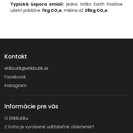
Typická úspora emisií:
jedno tričko Earth Positive
ušetrí približne
7kg CO₂e
, mikina až
28kg CO₂e
.
Kontakt
etikbutik
@
etikbutik.sk
Facebook
Instagram
Informácie pre vás
O EtikButiku
Z čoho je vyrobené udržateľné oblečenie?