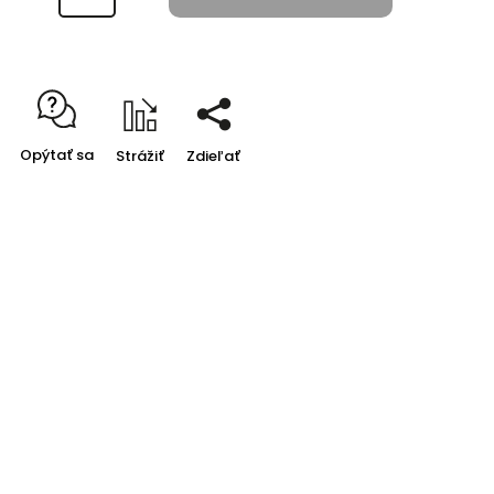
Opýtať sa
Strážiť
Zdieľať