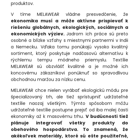
produktov.
V tíme MELAWEAR vládne presvedčenie, že
ekonomika musí a môže aktívne prispievať k
riešeniu globálnych, ekologických, sociálnych a
ekonomických výziev.
Jadrom ich práce sú preto
osobné a blízke vzťahy s miestnymi partnermi v Indii
a Nemecku. Vďaka tomu ponúkajú vysoko kvalitný
sortiment, ktorý poskytuje nadčasovú alternatívu k
rýchlemu tempu módneho priemyslu. Textílie
MELAWEAR sú obzvlášť kvalitné a je možné ich
koncovému zákazníkovi ponúknuť so spravodlivou
obchodnou maržou za nízku cenu.
MELAWEAR chce nielen vyrábať ekologickú módu pre
špecializovaný trh, ale tiež sprístupniť udržateľné
textílie naozaj všetkým. Týmto spôsobom môžu
udržateľné textílie postupne prejsť od iba malej časti
ekonomiky až k masovému trhu.
V budúcnosti tiež
plánuje integrovať všetky produkty do
obehového hospodárstva. To znamená, že
akékoľvek materiály, ktoré sú ešte použiteľné,