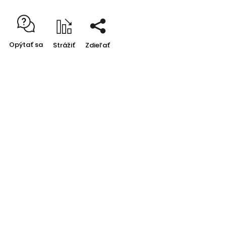
Opýtať sa
Strážiť
Zdieľať