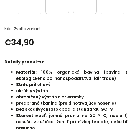
Kód:
Zvoľte variant
€34,90
Detaily produktu:
Materiál:
100% organická bavlna (bavlna z
ekologického poľnohospodárstva, fair trade)
Strih:
priliehavý
okrúhly výstrih
ohraničený výstrih a prieramky
predpraná tkanina (pre dlhotrvajúce nosenie)
bez škodlivých látok podľa štandardu GOTS
Starostlivosť:
jemné pranie na 30 ° C, nebieliť,
nesušiť v sušičke, žehliť pri nízkej teplote, nečistiť
nasucho