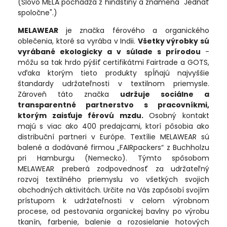
(Slovo MELA pochádza z hindštiny a znamená "Jednať
spoločne".)
MELAWEAR
je značka férového a organického
oblečenia, ktoré sa vyrába v Indii.
Všetky výrobky sú
vyrábané ekologicky a v súlade s prírodou
-
môžu sa tak hrdo pýšiť certifikátmi Fairtrade a GOTS,
vďaka ktorým tieto produkty spĺňajú najvyššie
štandardy udržateľnosti v textilnom priemysle.
Zároveň táto značka
udržuje sociálne a
transparentné partnerstvo s pracovníkmi,
ktorým zaisťuje férovú mzdu.
Osobný kontakt
majú s viac ako 400 predajcami, ktorí pôsobia ako
distribuční partneri v Európe. Textílie MELAWEAR sú
balené a dodávané firmou „FAIRpackers“ z Buchholzu
pri Hamburgu (Nemecko). Týmto spôsobom
MELAWEAR preberá zodpovednosť za udržateľný
rozvoj textilného priemyslu vo všetkých svojich
obchodných aktivitách. Určite na Vás zapôsobí svojím
prístupom k udržateľnosti v celom výrobnom
procese, od pestovania organickej bavlny po výrobu
tkanín, farbenie, balenie a rozosielanie hotových