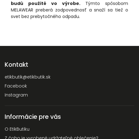
budú použité vo výrobe.
Týmto spôsobom
MELAWEAR preberá zodpovednosť a snaží sa tiež o
svet bez prebytočného odpadu.
Kontakt
etikbutik
@
etikbutik.sk
Facebook
Instagram
Informácie pre vás
O EtikButiku
Z čoho je vyrobené udržateľné oblečenie?