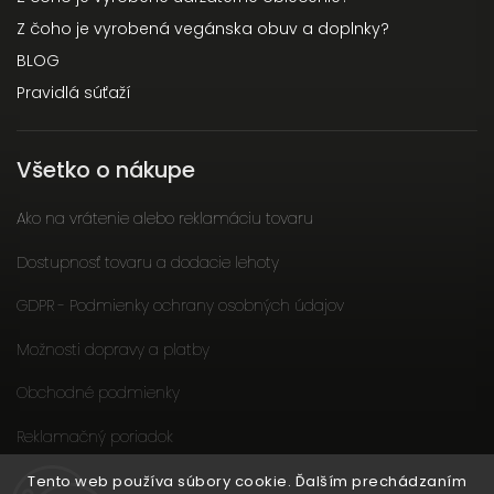
Z čoho je vyrobená vegánska obuv a doplnky?
BLOG
Pravidlá súťaží
Všetko o nákupe
Ako na vrátenie alebo reklamáciu tovaru
Dostupnosť tovaru a dodacie lehoty
GDPR - Podmienky ochrany osobných údajov
Možnosti dopravy a platby
Obchodné podmienky
Reklamačný poriadok
Slow fashion podporuje ženy
Tento web používa súbory cookie. Ďalším prechádzaním