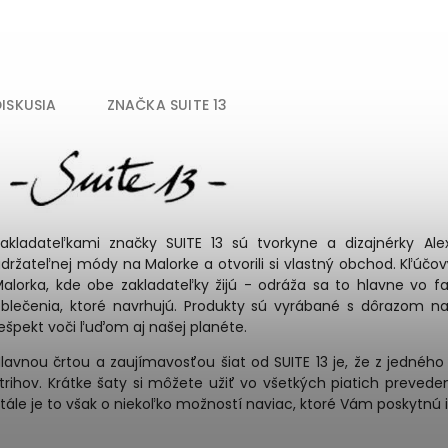
DISKUSIA
ZNAČKA
SUITE 13
akladateľkami značky SUITE 13 sú tvorkyne a dizajnérky Ale
držateľnej módy na Malorke a otvorili si vlastný obchod. Kľúčo
alorka, kde obe zakladateľky žijú - odráža sa to hlavne vo fa
blečenia, ktoré navrhujú. Produkty sú vyrábané s dôrazom na 
ešpekt voči ľuďom aj našej planéte.
lavnou črtou a zaujímavosťou šiat od SUITE 13 je, že z jednéh
trihov.
Krátke šaty si môžete užiť vo všetkých piatich preveden
tále je to však o niekoľko možností naviac, ktoré Vám poskytnú i