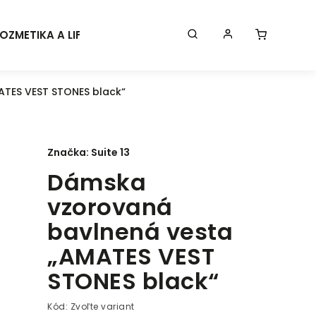
OZMETIKA A LIFESTYLE
KONTAKT
BLOG
Značk
TES VEST STONES black“
Značka:
Suite 13
Dámska
vzorovaná
bavlnená vesta
„AMATES VEST
STONES black“
Kód:
Zvoľte variant