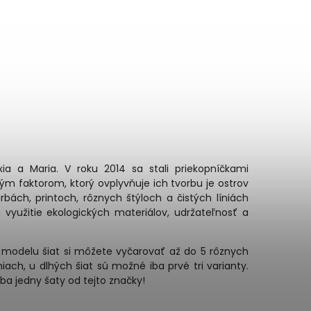
xia a Maria. V roku 2014 sa stali priekopníčkami
vým faktorom, ktorý ovplyvňuje ich tvorbu je ostrov
rbách, printoch, rôznych štýloch a čistých líniách
využitie ekologických materiálov, udržateľnosť a
o modelu šiat si môžete vyčarovať až do 5 rôznych
iach, u dlhých šiat sú možné iba prvé tri varianty.
ba jedny šaty od tejto značky!