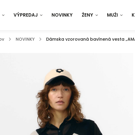
VÝPREDAJ
NOVINKY
ŽENY
MUŽI
K
ov
/
NOVINKY
/
Dámska vzorovaná bavlnená vesta „AMA