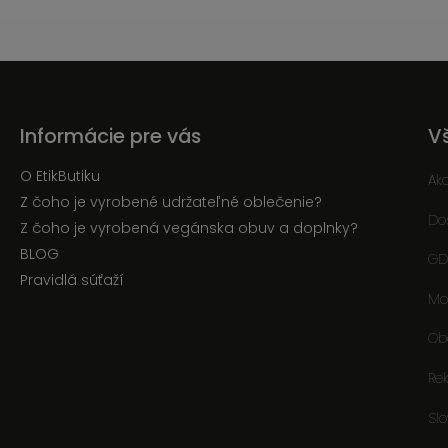
Informácie pre vás
V
O EtikButiku
Ak
Z čoho je vyrobené udržateľné oblečenie?
Do
Z čoho je vyrobená vegánska obuv a doplnky?
BLOG
GD
Pravidlá súťaží
Mo
Ob
Re
Sl