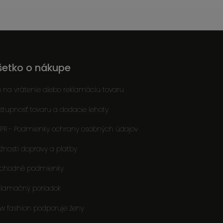
šetko o nákupe
o na vrátenie alebo reklamáciu tovaru
stupnosť tovaru a dodacie lehoty
PR - Podmienky ochrany osobných údajov
žnosti dopravy a platby
chodné podmienky
klamačný poriadok
ow fashion podporuje ženy