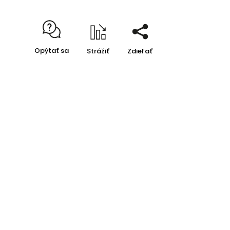
Opýtať sa
Strážiť
Zdieľať