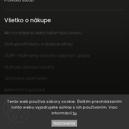
Pravidlá súťaží
Všetko o nákupe
Ako na vrátenie alebo reklamáciu tovaru
Dostupnosť tovaru a dodacie lehoty
GDPR - Podmienky ochrany osobných údajov
Možnosti dopravy a platby
Obchodné podmienky
Reklamačný poriadok
Slow fashion podporuje ženy
Tento web používa súbory cookie. Ďalším prechádzaním
tohto webu vyjadrujete súhlas s ich používaním. Viac
informácií
tu
.
Nastavenie
Copyright 2026
EtikButik.sk
. Všetky práva vyhradené.