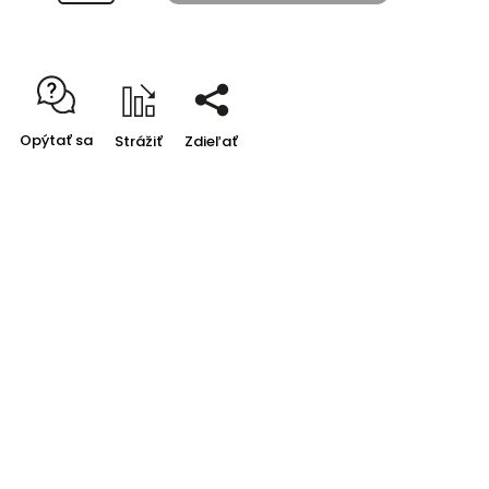
Opýtať sa
Strážiť
Zdieľať