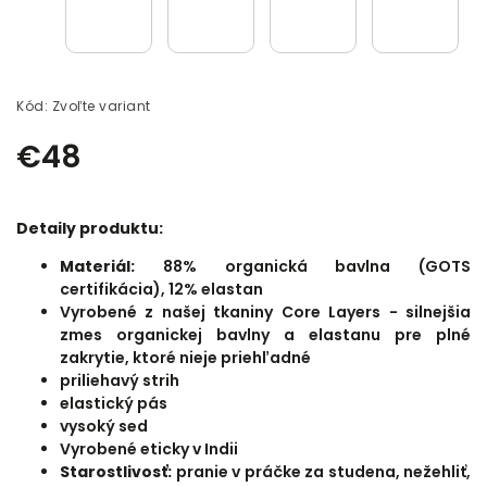
Kód:
Zvoľte variant
€48
Detaily produktu:
Materiál:
88% organická bavlna (GOTS
certifikácia), 12% elastan
Vyrobené z našej tkaniny Core Layers - silnejšia
zmes organickej bavlny a elastanu pre plné
zakrytie, ktoré nieje priehľadné
priliehavý strih
elastický pás
vysoký sed
Vyrobené eticky v Indii
Starostlivosť:
pranie v práčke za studena, nežehliť,