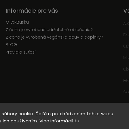
Informácie pre vás
V
O EtikButiku
Ak
Z čoho je vyrobené udržateľné oblečenie?
Do
Z čoho je vyrobená vegánska obuv a doplnky?
BLOG
GD
Pravidlá súťaží
Mo
Ob
Re
Sl
 súbory cookie. Ďalším prechádzaním tohto webu
Copyright 2026
EtikButik.sk
. Všetky práva vyhradené.
s ich používaním. Viac informácií
tu
.
Upraviť nastavenie cookies