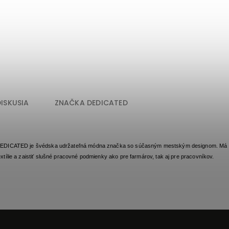
DISKUSIA
ZNAČKA
DEDICATED
EDICATED je švédska udržateľná módna značka so súčasným mestským designom. Má víziu
extílie a zaistiť slušné pracovné podmienky ako pre farmárov, tak aj pre pracovníkov.