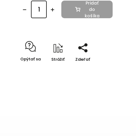
Pridať
do
košíka
Opýtať sa
Strážiť
Zdieľať