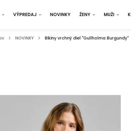
VÝPREDAJ
NOVINKY
ŽENY
MUŽI
K
ov
/
NOVINKY
/
Bikiny vrchný diel "Gullholma Burgundy"