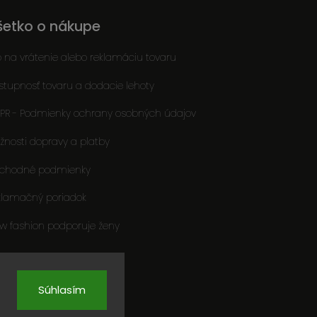
šetko o nákupe
o na vrátenie alebo reklamáciu tovaru
stupnosť tovaru a dodacie lehoty
PR - Podmienky ochrany osobných údajov
žnosti dopravy a platby
chodné podmienky
klamačný poriadok
ow fashion podporuje ženy
Súhlasím