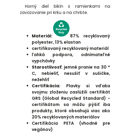
Horný diel bikín s ramienkami na
zaväzovanie pri krku a na chrbte.
Materiál:
87% recyklovaný
polyester, 13% elastan
certifikovaný recyklovaný materiál
ľahká podpora, odnímateľné
vypchávky
Starostlivosť:
jemné pranie na 30 °
C, nebieliť, nesušiť v sušičke,
nežehliť
Certifikácia:
Plavky si vďaka
svojmu zloženiu zaslúžili certifikát
GRS (Global Recycled Standard) -
certifikátom sa môžu pýšiť iba
produkty, ktoré obsahujú viac ako
20% recyklovaných materiálov
Certifikácia PETA (vhodné pre
vegánov)