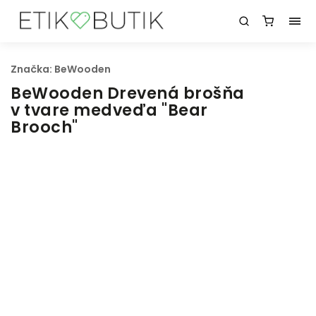
Značka:
BeWooden
BeWooden Drevená brošňa
v tvare medveďa "Bear
Brooch"