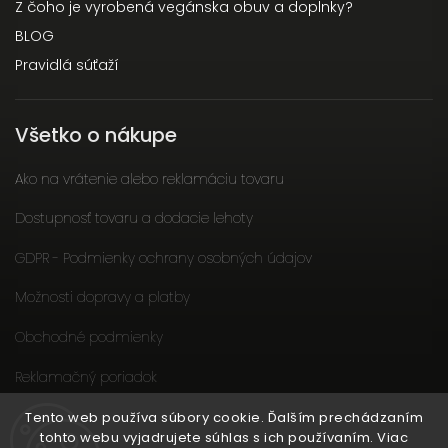
Z čoho je vyrobená vegánska obuv a doplnky?
BLOG
Pravidlá súťaží
Všetko o nákupe
Ako na vrátenie alebo reklamáciu tovaru
Dostupnosť tovaru a dodacie lehoty
GDPR - Podmienky ochrany osobných údajov
Možnosti dopravy a platby
Obchodné podmienky
Reklamačný poriadok
Slow fashion podporuje ženy
Tento web používa súbory cookie. Ďalším prechádzaním
tohto webu vyjadrujete súhlas s ich používaním. Viac