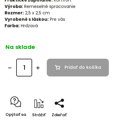
Praktické zapínanie:
Komfort
Výroba:
Remeselné spracovanie
Rozmer:
2,5 x 2,5 cm
Vyrobené s láskou:
Pre vás
Farba:
Hrdzavá
Na sklade
Pridať do košíka
Opýtať sa
Strážiť
Zdieľať